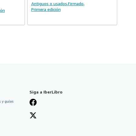
Antiguos o usados,
Firmado,
Primera edición
ión
Siga a IberLibro
 y guías