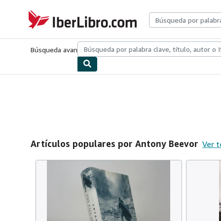
Pasar al contenido principal
IberLibro.com
Búsqueda avanzada
Colecciones
Libros antiguos
Arte y colecc
Artículos populares por Antony Beevor
Ver t