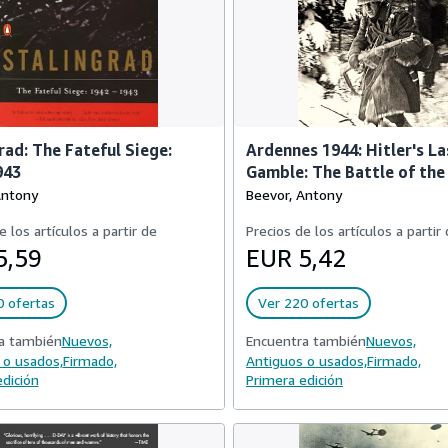
rad: The Fateful Siege:
Ardennes 1944: Hitler's La
943
Gamble: The Battle of the
Antony
Beevor, Antony
e los artículos a partir de
Precios de los artículos a partir
5,59
EUR 5,42
0 ofertas
Ver 220 ofertas
a también
Nuevos,
Encuentra también
Nuevos,
 o usados,
Firmado,
Antiguos o usados,
Firmado,
dición
Primera edición