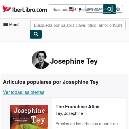
Pasar al contenido principal
IberLibro.com
EUR
Iniciar sesión
Preferencias
de
compra
Menú
del
sitio.
Mi cuenta
Consultar mis pedidos
Josephine Tey
Búsqueda avanzada
Colecciones
Artículos populares por Josephine Tey
Libros antiguos
Ver todas las ofertas
Arte y coleccionismo
The Franchise Affair
Vendedores
Tey, Josephine
Comenzar a vender
Precios de los artículos a partir de
Ayuda