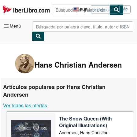
Pasar al contenido principal
IberLibro.com
EUR
Iniciar sesión
Preferencias
de
compra
Menú
del
sitio.
Mi cuenta
Consultar mis pedidos
Hans Christian Andersen
Búsqueda avanzada
Colecciones
Artículos populares por Hans Christian
Libros antiguos
Andersen
Arte y coleccionismo
Ver todas las ofertas
Vendedores
The Snow Queen (With
Comenzar a vender
Original Illustrations)
Andersen, Hans Christian
Ayuda