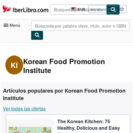
Pasar al contenido principal
IberLibro.com
EUR
Iniciar sesión
Preferencias
de
compra
Menú
del
sitio.
Mi cuenta
Consultar mis pedidos
Korean Food Promotion
KI
Institute
Búsqueda avanzada
Colecciones
Libros antiguos
Artículos populares por Korean Food Promotion
Institute
Arte y coleccionismo
Ver todas las ofertas
Vendedores
Comenzar a vender
The Korean Kitchen: 75
Healthy, Delicious and Easy
Ayuda