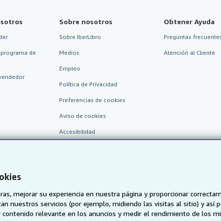
sotros
Sobre nosotros
Obtener Ayuda
der
Sobre IberLibro
Preguntas frecuentes
 programa de
Medios
Atención al Cliente
Empleo
vendedor
Política de Privacidad
Preferencias de cookies
Aviso de cookies
Accesibilidad
okies
as, mejorar su experiencia en nuestra página y proporcionar correcta
n nuestros servicios (por ejemplo, midiendo las visitas al sitio) y así 
 contenido relevante en los anuncios y medir el rendimiento de los mi
AbeBooks.de
AbeBooks.fr
AbeBooks.it
AbeBooks Aus/