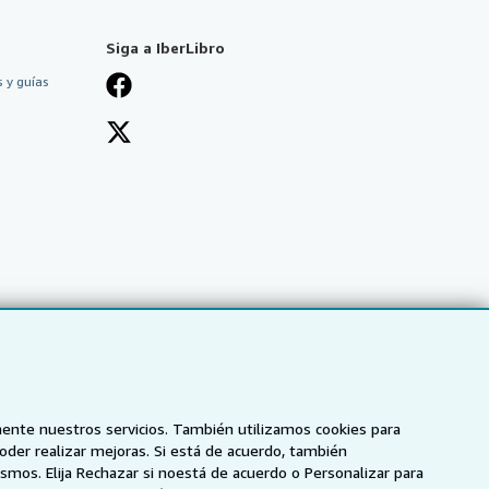
Siga a IberLibro
 y guías
mente nuestros servicios. También utilizamos cookies para
poder realizar mejoras. Si está de acuerdo, también
smos. Elija Rechazar si noestá de acuerdo o Personalizar para
NZ
AbeBooks.ca
ZVAB.com