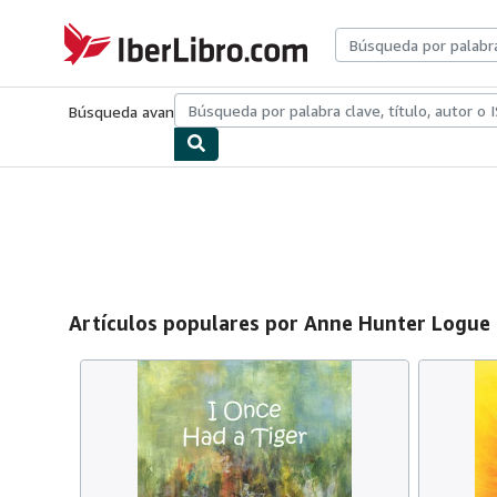
Pasar al contenido principal
IberLibro.com
Búsqueda avanzada
Colecciones
Libros antiguos
Arte y colecc
Artículos populares por Anne Hunter Logue