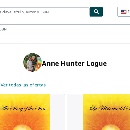
E
P
d
c
ionismo
Vendedores
Comenzar a vender
d
s
Anne Hunter Logue
Ver todas las ofertas