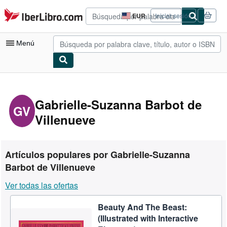
Pasar al contenido principal
IberLibro.com
EUR
Iniciar sesión
Preferencias
de
compra
Menú
del
sitio.
Mi cuenta
Consultar mis pedidos
Gabrielle-Suzanna Barbot de
GV
Villenueve
Búsqueda avanzada
Colecciones
Libros antiguos
Artículos populares por Gabrielle-Suzanna
Barbot de Villenueve
Arte y coleccionismo
Ver todas las ofertas
Vendedores
Comenzar a vender
Beauty And The Beast:
(Illustrated with Interactive
Ayuda