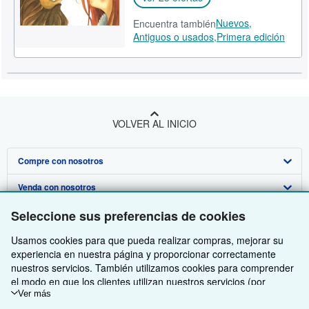
Nuevos,
Encuentra también
Antiguos o usados,
Primera edición
VOLVER AL INICIO
Compre con nosotros
Venda con nosotros
Búsqueda avanzada
Seleccione sus preferencias de cookies
Sobre nosotros
Colecciones
Comenzar a vender
Usamos cookies para que pueda realizar compras, mejorar su
Obtener Ayuda
Mi cuenta
Únase a nuestro programa de afiliados
Sobre IberLibro
experiencia en nuestra página y proporcionar correctamente
Otras compañías de AbeBooks
Mis pedidos
Recomiende un vendedor
Medios
Preguntas frecuentes y guías
nuestros servicios. También utilizamos cookies para comprender
el modo en que los clientes utilizan nuestros servicios (por
Siga a IberLibro
Ver carrito
Empleo
Atención al Cliente
AbeBooks.com
ejemplo, midiendo las visitas al sitio) y así poder realizar mejoras.
Ver más