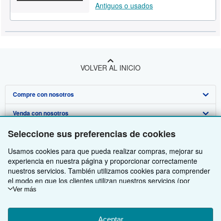
Antiguos o usados
VOLVER AL INICIO
Compre con nosotros
Venda con nosotros
Búsqueda avanzada
Seleccione sus preferencias de cookies
Sobre nosotros
Colecciones
Comenzar a vender
Usamos cookies para que pueda realizar compras, mejorar su
Obtener Ayuda
Mi cuenta
Únase a nuestro programa de afiliados
Sobre IberLibro
experiencia en nuestra página y proporcionar correctamente
Otras compañías de AbeBooks
Mis pedidos
Recomiende un vendedor
Medios
Preguntas frecuentes y guías
nuestros servicios. También utilizamos cookies para comprender
el modo en que los clientes utilizan nuestros servicios (por
Siga a IberLibro
Ver carrito
Empleo
Atención al Cliente
AbeBooks.com
ejemplo, midiendo las visitas al sitio) y así poder realizar mejoras.
Ver más
Si está de acuerdo, también utilizaremos cookies de terceros
Política de Privacidad
AbeBooks.co.uk
para mostrar contenido relevante en los anuncios y medir el
rendimiento de los mismos. Elija Rechazar si noestá de acuerdo
Aceptar