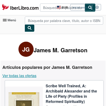
Pasar al contenido principal
IberLibro.com
EUR
Iniciar sesión
Preferencias
de
compra
Menú
del
sitio.
Mi cuenta
Consultar mis pedidos
JG
James M. Garretson
Búsqueda avanzada
Colecciones
Artículos populares por James M. Garretson
Libros antiguos
Ver todas las ofertas
Arte y coleccionismo
Scribe Well Trained, A:
Vendedores
Archibald Alexander and the
Comenzar a vender
Life of Piety (Profiles in
Reformed Spirituality)
Ayuda