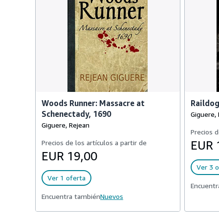
Woods Runner: Massacre at
Raildo
Schenectady, 1690
Giguere,
Giguere, Rejean
Precios d
Precios de los artículos a partir de
EUR 
EUR 19,00
Ver 3 o
Ver 1 oferta
Encuentr
Encuentra también
Nuevos