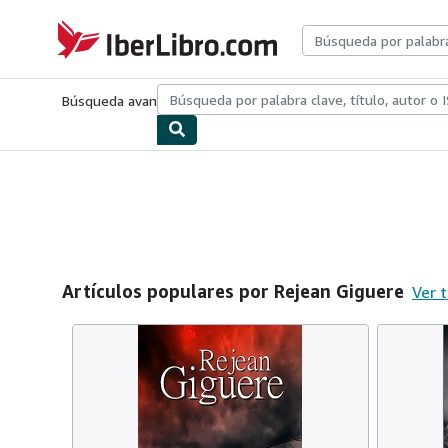
Pasar al contenido principal
IberLibro.com
Búsqueda avanzada
Colecciones
Libros antiguos
Arte y colecc
Artículos populares por Rejean Giguere
Ver 