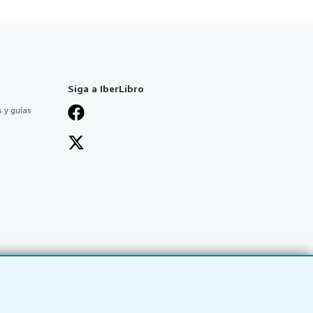
Siga a IberLibro
 y guías