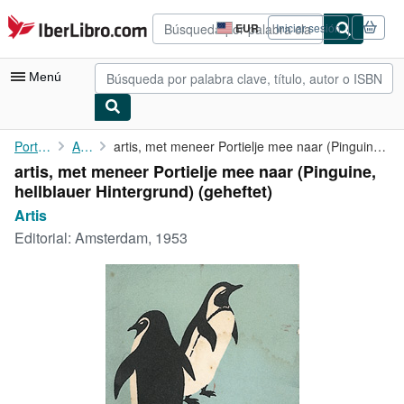
Pasar al contenido principal
IberLibro.com
EUR
Iniciar sesión
Preferencias
de
compra
Menú
del
sitio.
Mi cuenta
Portada
Artis
artis, met meneer Portielje mee naar (Pinguine, hellblauer ...
artis, met meneer Portielje mee naar (Pinguine,
Consultar mis pedidos
hellblauer Hintergrund) (geheftet)
Búsqueda avanzada
Artis
Editorial:
Amsterdam, 1953
Colecciones
Libros antiguos
Arte y coleccionismo
Vendedores
Comenzar a vender
Ayuda