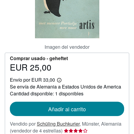
CERRAR
Imagen del vendedor
Comprar usado -
geheftet
EUR 25,00
Precio
EUR
Envío por EUR 33,00
25,00
Más
Se envía de Alemania a Estados Unidos de America
información
sobre
Cantidad disponible: 1 disponibles
las
tarifas
de
Añadir al carrito
envío
Vendido por
Schüling Buchkurier
,
Münster, Alemania
Calificación
(vendedor de 4 estrellas)