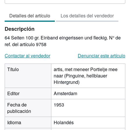
del
vendedor:
Detalles del artículo
Los detalles del vendedor
4
de
Descripción
5
estrellas
64 Seiten 100 gr. Einband eingerissen und fleckig.
N° de
ref. del artículo 9758
Contactar al vendedor
Denunciar este artículo
Título
artis, met meneer Portielje mee
naar (Pinguine, hellblauer
Hintergrund)
Editor
Amsterdam
Fecha de
1953
publicación
Idioma
Holandés