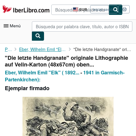
Pasar al contenido principal
IberLibro.com
EUR
Iniciar sesión
Preferencias
de
compra
Menú
del
sitio.
Mi cuenta
Portada
Eber, Wilhelm Emil "Elk" ( 1892 in Haardt, heute ein...
"Die letzte Handgranate" originale Lithographie auf Velin-Karton...
"Die letzte Handgranate" originale Lithographie
Consultar mis pedidos
auf Velin-Karton (48x67cm) oben...
Búsqueda avanzada
Eber, Wilhelm Emil "Elk" ( 1892...
-
1941 in Garmisch-
Partenkirchen):
Colecciones
Ejemplar firmado
Libros antiguos
Arte y coleccionismo
Vendedores
Comenzar a vender
Ayuda