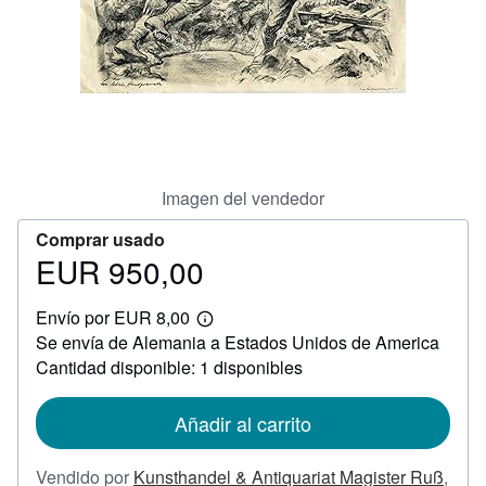
CERRAR
Imagen del vendedor
Comprar usado
EUR 950,00
Precio
EUR
Envío por EUR 8,00
950,00
Más
Se envía de Alemania a Estados Unidos de America
información
sobre
Cantidad disponible: 1 disponibles
las
tarifas
de
Añadir al carrito
envío
Vendido por
Kunsthandel & Antiquariat Magister Ruß
,