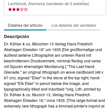
Calificación
Lechbruck, Alemania
(vendedor de 3 estrellas)
del
vendedor:
3
Detalles del artículo
Los detalles del vendedor
de
5
Descripción
estrellas
Dr. Köhler & co. München 13 Verlag Hans Friedrich
Abshagen Dresden 16" um 1935 [Die großformatige und
äußerst seltene Lithographie am unteren Rand mit
beschnittenem Druckvermerk, minimal fleckig und verso
mit Spuren ehemaliger Montierung.] "The Last Hand
Grenade," an original lithograph on wove cardboard (48 x
67 cm), signed "Eber" in the stone at the top right, hand-
signed "Elk Eber" in pencil below the image, and
typographically titled and inscribed "orig. Lith. printed by
Dr. Köhler & co. Munich 13, Verlag Hans Friedrich
Abshagen Dresden 16," circa 1935. [This large-format and
extremely rare lithograph has a trimmed printer's imprint at