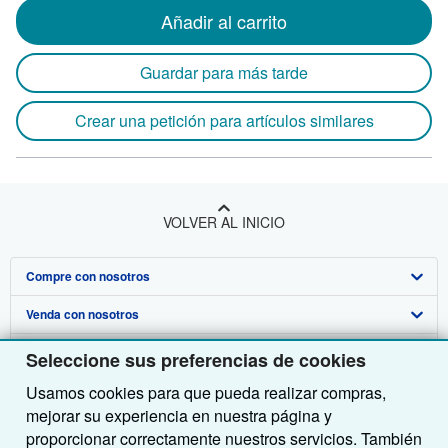
Añadir al carrito
Guardar para más tarde
Crear una petición para artículos similares
VOLVER AL INICIO
Compre con nosotros
Venda con nosotros
Búsqueda avanzada
Sobre nosotros
Colecciones
Comenzar a vender
Seleccione sus preferencias de cookies
Usamos cookies para que pueda realizar compras,
Obtener Ayuda
Mi cuenta
Únase a nuestro programa de afiliados
Sobre IberLibro
mejorar su experiencia en nuestra página y
Otras compañías de AbeBooks
Mis pedidos
Recomiende un vendedor
Medios
Preguntas frecuentes y guías
proporcionar correctamente nuestros servicios. También