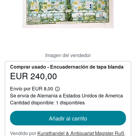
CERRAR
Imagen del vendedor
Comprar usado -
Encuadernación de tapa blanda
EUR 240,00
Precio
EUR
Envío por EUR 8,00
240,00
Más
Se envía de Alemania a Estados Unidos de America
información
sobre
Cantidad disponible: 1 disponibles
las
tarifas
de
Añadir al carrito
envío
Vendido por
Kunsthandel & Antiquariat Magister Ruß
,