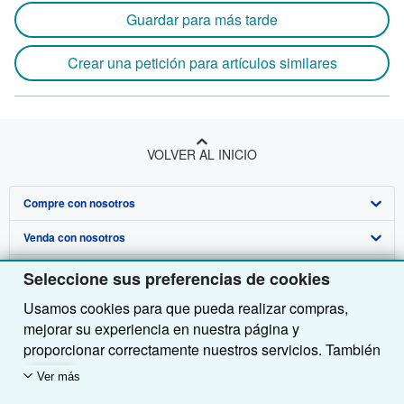
Guardar para más tarde
Crear una petición para artículos similares
VOLVER AL INICIO
Compre con nosotros
Venda con nosotros
Búsqueda avanzada
Sobre nosotros
Colecciones
Comenzar a vender
Seleccione sus preferencias de cookies
Usamos cookies para que pueda realizar compras,
Obtener Ayuda
Mi cuenta
Únase a nuestro programa de afiliados
Sobre IberLibro
mejorar su experiencia en nuestra página y
Otras compañías de AbeBooks
Mis pedidos
Recomiende un vendedor
Medios
Preguntas frecuentes y guías
proporcionar correctamente nuestros servicios. También
utilizamos cookies para comprender el modo en que los
Siga a IberLibro
Ver carrito
Empleo
Atención al Cliente
AbeBooks.com
Ver más
clientes utilizan nuestros servicios (por ejemplo,