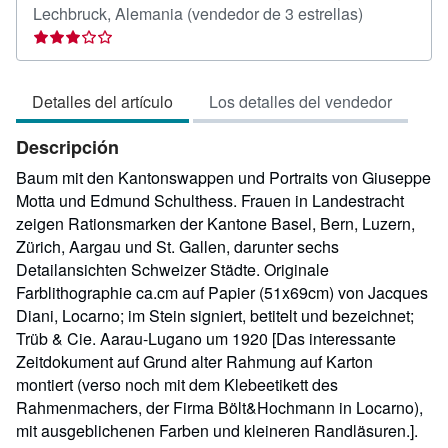
Calificación
Lechbruck, Alemania
(vendedor de 3 estrellas)
del
vendedor:
3
Detalles del artículo
Los detalles del vendedor
de
5
Descripción
estrellas
Baum mit den Kantonswappen und Portraits von Giuseppe
Motta und Edmund Schulthess. Frauen in Landestracht
zeigen Rationsmarken der Kantone Basel, Bern, Luzern,
Zürich, Aargau und St. Gallen, darunter sechs
Detailansichten Schweizer Städte. Originale
Farblithographie ca.cm auf Papier (51x69cm) von Jacques
Diani, Locarno; im Stein signiert, betitelt und bezeichnet;
Trüb & Cie. Aarau-Lugano um 1920 [Das interessante
Zeitdokument auf Grund alter Rahmung auf Karton
montiert (verso noch mit dem Klebeetikett des
Rahmenmachers, der Firma Bölt&Hochmann in Locarno),
mit ausgeblichenen Farben und kleineren Randläsuren.].