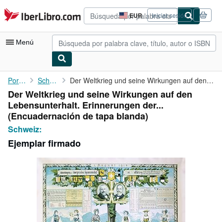
Pasar al contenido principal
IberLibro.com
EUR
Iniciar sesión
Preferencias
de
compra
Menú
del
sitio.
Mi cuenta
Portada
Schweiz:
Der Weltkrieg und seine Wirkungen auf den Lebensunterhalt. ...
Der Weltkrieg und seine Wirkungen auf den
Consultar mis pedidos
Lebensunterhalt. Erinnerungen der...
Búsqueda avanzada
(Encuadernación de tapa blanda)
Schweiz:
Colecciones
Ejemplar firmado
Libros antiguos
Arte y coleccionismo
Vendedores
Comenzar a vender
Ayuda