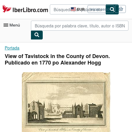
Pasar al contenido principal
IberLibro.com
EUR
Iniciar sesión
Preferencias
de
compra
Menú
del
sitio.
Mi cuenta
Portada
View of Tavistock in the County of Devon.
Consultar mis pedidos
Publicado en 1770 po Alexander Hogg
Búsqueda avanzada
Colecciones
Libros antiguos
Arte y coleccionismo
Vendedores
Comenzar a vender
Ayuda