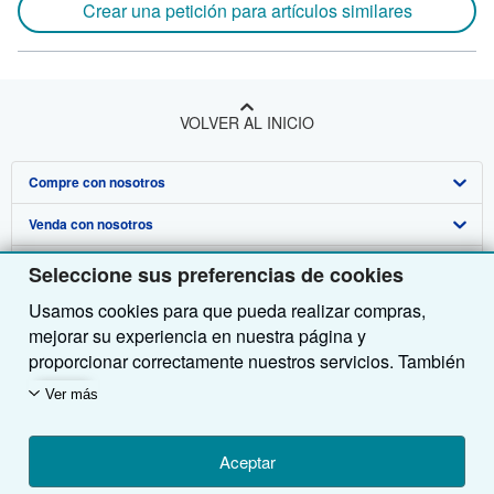
Crear una petición para artículos similares
VOLVER AL INICIO
Compre con nosotros
Venda con nosotros
Búsqueda avanzada
Sobre nosotros
Colecciones
Comenzar a vender
Seleccione sus preferencias de cookies
Usamos cookies para que pueda realizar compras,
Obtener Ayuda
Mi cuenta
Únase a nuestro programa de afiliados
Sobre IberLibro
mejorar su experiencia en nuestra página y
Otras compañías de AbeBooks
Mis pedidos
Recomiende un vendedor
Medios
Preguntas frecuentes y guías
proporcionar correctamente nuestros servicios. También
utilizamos cookies para comprender el modo en que los
Siga a IberLibro
Ver carrito
Empleo
Atención al Cliente
AbeBooks.com
Ver más
clientes utilizan nuestros servicios (por ejemplo,
midiendo las visitas al sitio) y así poder realizar
Política de Privacidad
AbeBooks.co.uk
mejoras. Si está de acuerdo, también utilizaremos
Aceptar
Preferencias de cookies
AbeBooks.de
cookies de terceros para mostrar contenido relevante