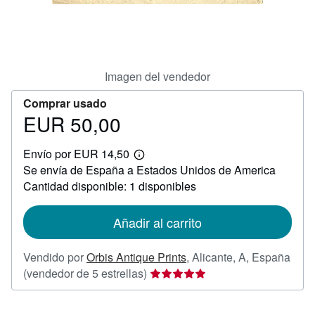
CERRAR
Imagen del vendedor
Comprar usado
EUR 50,00
Precio
EUR
Envío por EUR 14,50
50,00
Más
Se envía de España a Estados Unidos de America
información
sobre
Cantidad disponible: 1 disponibles
las
tarifas
de
Añadir al carrito
envío
Vendido por
Orbis Antique Prints
,
Alicante, A, España
Calificación
(vendedor de 5 estrellas)
del
vendedor: