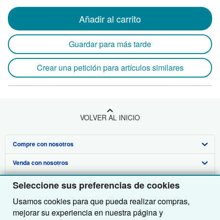
Añadir al carrito
Guardar para más tarde
Crear una petición para artículos similares
VOLVER AL INICIO
Compre con nosotros
Venda con nosotros
Búsqueda avanzada
Sobre nosotros
Colecciones
Comenzar a vender
Seleccione sus preferencias de cookies
Usamos cookies para que pueda realizar compras,
Obtener Ayuda
Mi cuenta
Únase a nuestro programa de afiliados
Sobre IberLibro
mejorar su experiencia en nuestra página y
Otras compañías de AbeBooks
Mis pedidos
Recomiende un vendedor
Medios
Preguntas frecuentes y guías