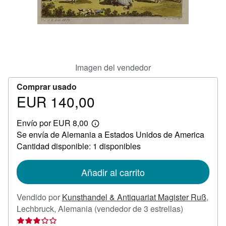
CERRAR
Imagen del vendedor
Comprar usado
EUR 140,00
Precio
EUR
Envío por EUR 8,00
140,00
Más
Se envía de Alemania a Estados Unidos de America
información
sobre
Cantidad disponible: 1 disponibles
las
tarifas
de
Añadir al carrito
envío
Vendido por
Kunsthandel & Antiquariat Magister Ruß
,
Calificación
Lechbruck, Alemania
(vendedor de 3 estrellas)
del