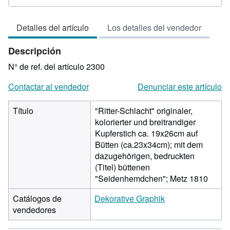
vendedor:
3
Detalles del artículo
Los detalles del vendedor
de
5
Descripción
estrellas
N° de ref. del artículo 2300
Contactar al vendedor
Denunciar este artículo
Título
"Ritter-Schlacht" originaler,
kolorierter und breitrandiger
Kupferstich ca. 19x26cm auf
Bütten (ca.23x34cm); mit dem
dazugehörigen, bedruckten
(Titel) büttenen
"Seidenhemdchen"; Metz 1810
Catálogos de
Dekorative Graphik
vendedores