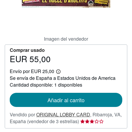
CERRAR
Imagen del vendedor
Comprar usado
EUR 55,00
Precio
EUR
Envío por EUR 25,00
55,00
Más
Se envía de España a Estados Unidos de America
información
sobre
Cantidad disponible: 1 disponibles
las
tarifas
de
Añadir al carrito
envío
Vendido por
ORIGINAL LOBBY CARD
,
Ribarroja, VA,
Calificación
España
(vendedor de 3 estrellas)
del