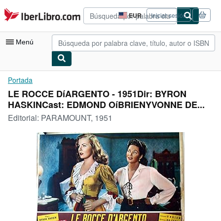
Pasar al contenido principal
IberLibro.com
EUR
Iniciar sesión
Preferencias
de
compra
Menú
del
sitio.
Mi cuenta
Portada
LE ROCCE DíARGENTO - 1951Dir: BYRON
Consultar mis pedidos
HASKINCast: EDMOND OíBRIENYVONNE DE...
Búsqueda avanzada
Editorial:
PARAMOUNT, 1951
Colecciones
Libros antiguos
Arte y coleccionismo
Vendedores
Comenzar a vender
Ayuda