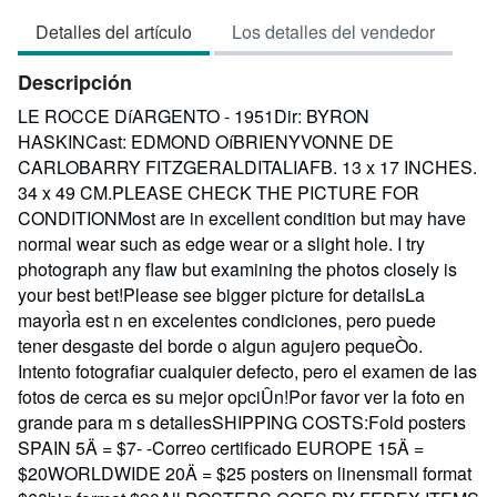
vendedor:
Detalles del artículo
Los detalles del vendedor
3
de
Descripción
5
estrellas
LE ROCCE DíARGENTO - 1951Dir: BYRON
HASKINCast: EDMOND OíBRIENYVONNE DE
CARLOBARRY FITZGERALDITALIAFB. 13 x 17 INCHES.
34 x 49 CM.PLEASE CHECK THE PICTURE FOR
CONDITIONMost are in excellent condition but may have
normal wear such as edge wear or a slight hole. I try
photograph any flaw but examining the photos closely is
your best bet!Please see bigger picture for detailsLa
mayorÌa est n en excelentes condiciones, pero puede
tener desgaste del borde o algun agujero pequeÒo.
Intento fotografiar cualquier defecto, pero el examen de las
fotos de cerca es su mejor opciÛn!Por favor ver la foto en
grande para m s detallesSHIPPING COSTS:Fold posters
SPAIN 5Ä = $7- -Correo certificado EUROPE 15Ä =
$20WORLDWIDE 20Ä = $25 posters on linensmall format