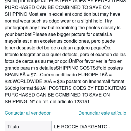
$60big format $90All POSTERS GOES BY FEDEX.ITEMS
PURCHASED CAN BE COMBINED TO SAVE ON
SHIPPING Most are in excellent condition but may have
normal wear such as edge wear or a slight hole. I try
photograph any flaw but examining the photos closely is
your best bet!Please see bigger picture for detailsLa
mayorÌa est n en excelentes condiciones, pero puede
tener desgaste del borde o algun agujero pequeÒo.
Intento fotografiar cualquier defecto, pero el examen de las
fotos de cerca es su mejor opciÛn!Por favor ver la foto en
grande para m s detallesSHIPPING COSTS:Fold posters
SPAIN 5Ä = $7- -Correo certificado EUROPE 15Ä =
$20WORLDWIDE 20Ä = $25 posters on linensmall format
$60big format $90All POSTERS GOES BY FEDEX.ITEMS
PURCHASED CAN BE COMBINED TO SAVE ON
SHIPPING.
N° de ref. del artículo 123151
Contactar al vendedor
Denunciar este artículo
Título
LE ROCCE DíARGENTO -