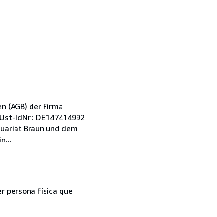
n (AGB) der Firma
e Ust-IdNr.: DE147414992
quariat Braun und dem
n...
er persona física que