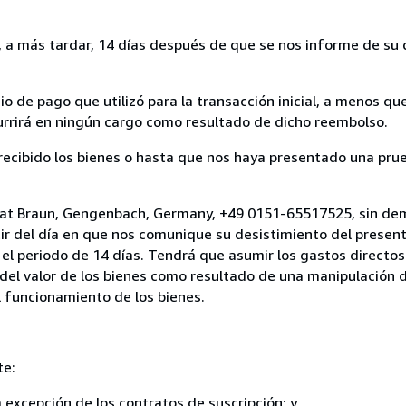
a más tardar, 14 días después de que se nos informe de su d
 de pago que utilizó para la transacción inicial, a menos q
currirá en ningún cargo como resultado de dicho reembolso.
cibido los bienes o hasta que nos haya presentado una prue
riat Braun, Gengenbach, Germany, +49 0151-65517525, sin dem
ir del día en que nos comunique su desistimiento del present
el periodo de 14 días. Tendrá que asumir los gastos directos
del valor de los bienes como resultado de una manipulación d
el funcionamiento de los bienes.
te:
a excepción de los contratos de suscripción; y