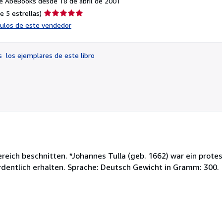
e AbeBooks desde 18 de abril de 2001
Calificación
e 5 estrellas)
del
ículos de este vendedor
vendedor:
5
de
os
los ejemplares de este libro
5
estrellas
ereich beschnitten. *Johannes Tulla (geb. 1662) war ein protes
rdentlich erhalten. Sprache: Deutsch Gewicht in Gramm: 300.