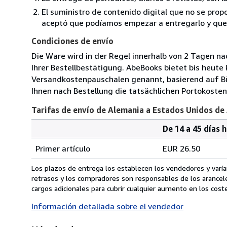
El suministro de contenido digital que no se propo
aceptó que podíamos empezar a entregarlo y que n
Condiciones de envío
Die Ware wird in der Regel innerhalb von 2 Tagen na
Ihrer Bestellbestätigung. AbeBooks bietet bis heute
Versandkostenpauschalen genannt, basierend auf B
Ihnen nach Bestellung die tatsächlichen Portokosten
Tarifas de envío de Alemania a Estados Unidos de
De 14 a 45 días 
Cantidad
Tarifas
del
Primer artículo
EUR 26.50
pedido
de
envío
Los plazos de entrega los establecen los vendedores y varían
de
retrasos y los compradores son responsables de los arancel
Alemania
cargos adicionales para cubrir cualquier aumento en los coste
a
Información detallada sobre el vendedor
Estados
Unidos