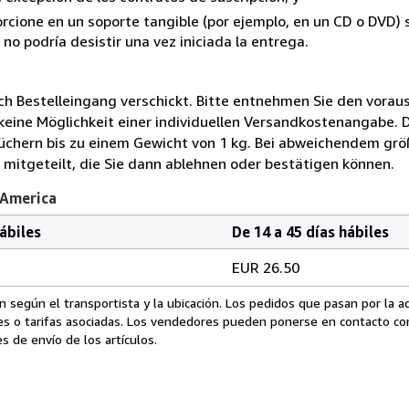
rcione en un soporte tangible (por ejemplo, en un CD o DVD) si
o podría desistir una vez iniciada la entrega.
ch Bestelleingang verschickt. Bitte entnehmen Sie den voraus
 keine Möglichkeit einer individuellen Versandkostenangabe. 
üchern bis zu einem Gewicht von 1 kg. Bei abweichendem g
 mitgeteilt, die Sie dann ablehnen oder bestätigen können.
 America
hábiles
De 14 a 45 días hábiles
EUR 26.50
 según el transportista y la ubicación. Los pedidos que pasan por la 
es o tarifas asociadas. Los vendedores pueden ponerse en contacto co
s de envío de los artículos.