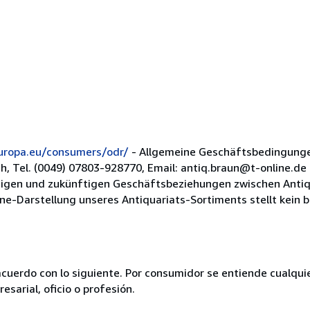
europa.eu/consumers/odr/
- Allgemeine Geschäftsbedingunge
ch, Tel. (0049) 07803-928770, Email: antiq.braun@t-online.d
rtigen und zukünftigen Geschäftsbeziehungen zwischen Anti
e-Darstellung unseres Antiquariats-Sortiments stellt kein bi
acuerdo con lo siguiente. Por consumidor se entiende cualqui
esarial, oficio o profesión.