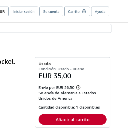
UR
Iniciar sesión
Su cuenta
Carrito
Ayuda
referencias
e
ompra
el
itio.
ockel.
Usado
Condición: Usado - Bueno
EUR 35,00
Envío por EUR 26,50
Más
Se envía de Alemania a Estados
información
sobre
Unidos de America
las
tarifas
Cantidad disponible:
1 disponibles
de
envío
Añadir al carrito