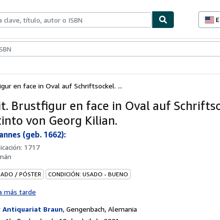
E
P
d
c
ionismo
Vendedores
Comenzar a vender
d
s
igur en face in Oval auf Schriftsockel. ...
t. Brustfigur en face in Oval auf Schrifts
into von Georg Kilian.
annes (geb. 1662):
icación:
1717
mán
BADO / PÓSTER
CONDICIÓN: USADO - BUENO
a más tarde
r
Antiquariat Braun
,
Gengenbach, Alemania