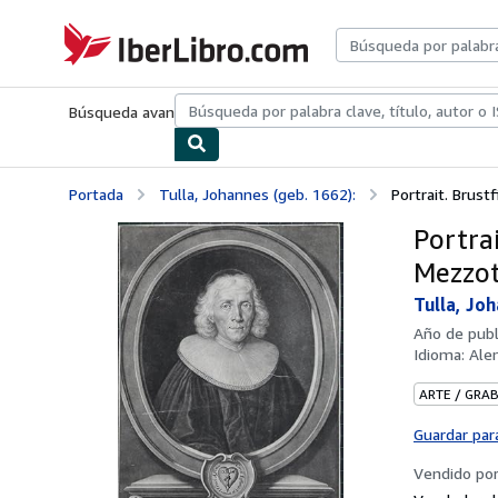
Pasar al contenido principal
IberLibro.com
Búsqueda avanzada
Colecciones
Libros antiguos
Arte y colecc
Portada
Tulla, Johannes (geb. 1662):
Portrait. Brustf
Portrai
Mezzot
Tulla, Joh
Año de publ
Idioma:
Ale
ARTE / GRA
Guardar par
Vendido po