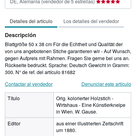
Calificación
DE, Alemania
(vendedor de 5 estrellas)
del
vendedor:
Detalles del artículo
Los detalles del vendedor
5
de
Descripción
5
estrellas
Blattgröße 50 x 38 cm Für die Echtheit und Qualität der
von uns angebotenen Stiche garantieren wir - Auf Wunsch,
gegen Aufpreis mit Rahmen. Fragen Sie gerne bei uns an.
Rückseite bedruckt. Sprache: Deutsch Gewicht in Gramm:
300.
N° de ref. del artículo 81682
Contactar al vendedor
Denunciar este artículo
Título
Orig. kolorierter Holzstich -
Wirtshaus - Eine Künstlerkneipe
in Wien. W. Gause.
Editor
aus einer illustrierten Zeitschrift
um 1880.