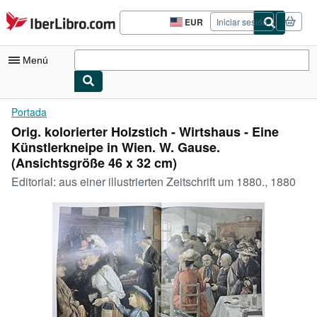
Pasar al contenido principal
IberLibro.com
EUR
Iniciar sesión
Preferencias
de
compra
Menú
del
sitio.
Mi cuenta
Portada
Orig. kolorierter Holzstich - Wirtshaus - Eine
Consultar mis pedidos
Künstlerkneipe in Wien. W. Gause.
Cerrar sesión
(Ansichtsgröße 46 x 32 cm)
Editorial:
aus einer illustrierten Zeitschrift um 1880., 1880
Búsqueda avanzada
Colecciones
Libros antiguos
Arte y coleccionismo
Vendedores
Comenzar a vender