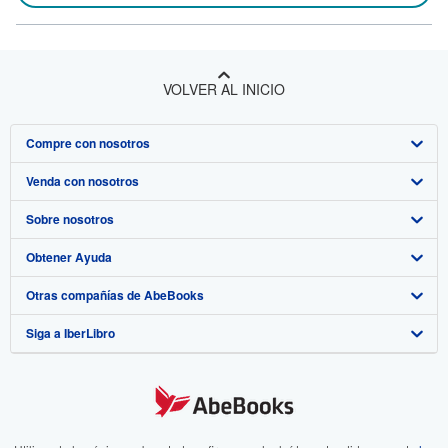
VOLVER AL INICIO
Compre con nosotros
Venda con nosotros
Búsqueda avanzada
Sobre nosotros
Colecciones
Comenzar a vender
Obtener Ayuda
Mi cuenta
Únase a nuestro programa de afiliados
Sobre IberLibro
Otras compañías de AbeBooks
Mis pedidos
Recomiende un vendedor
Medios
Preguntas frecuentes y guías
Siga a IberLibro
Ver carrito
Empleo
Atención al Cliente
AbeBooks.com
Política de Privacidad
AbeBooks.co.uk
Preferencias de cookies
AbeBooks.de
Aviso de cookies
AbeBooks.fr