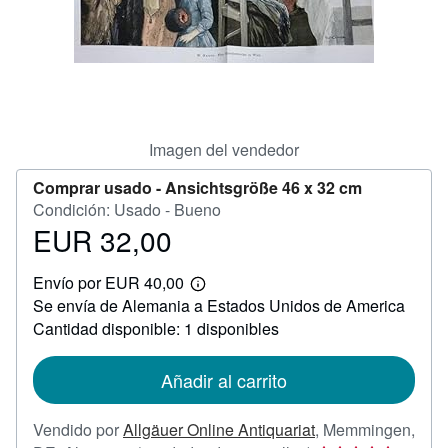
Ayuda
CERRAR
Imagen del vendedor
Comprar usado -
Ansichtsgröße 46 x 32 cm
Condición: Usado - Bueno
EUR 32,00
Precio
EUR
Envío por EUR 40,00
32,00
Más
Se envía de Alemania a Estados Unidos de America
información
sobre
Cantidad disponible: 1 disponibles
las
tarifas
de
Añadir al carrito
envío
Vendido por
Allgäuer Online Antiquariat
,
Memmingen,