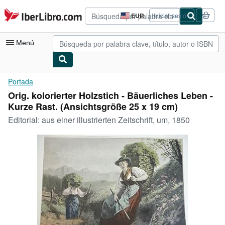
Pasar al contenido principal
IberLibro.com
EUR
Iniciar sesión
Preferencias
de
compra
Menú
del
sitio.
Mi cuenta
Portada
Orig. kolorierter Holzstich - Bäuerliches Leben -
Consultar mis pedidos
Kurze Rast. (Ansichtsgröße 25 x 19 cm)
Búsqueda avanzada
Editorial:
aus einer illustrierten Zeitschrift, um, 1850
Colecciones
Libros antiguos
Arte y coleccionismo
Vendedores
Comenzar a vender
Ayuda