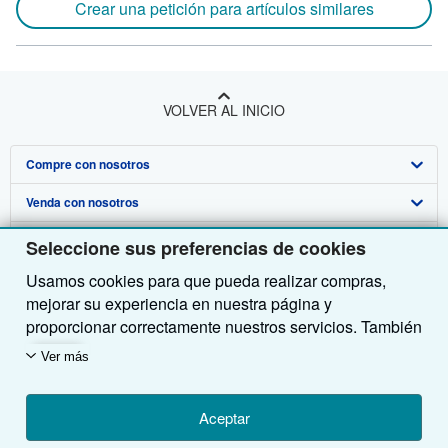
Crear una petición para artículos similares
VOLVER AL INICIO
Compre con nosotros
Venda con nosotros
Búsqueda avanzada
Sobre nosotros
Colecciones
Comenzar a vender
Seleccione sus preferencias de cookies
Usamos cookies para que pueda realizar compras,
Obtener Ayuda
Mi cuenta
Únase a nuestro programa de afiliados
Sobre IberLibro
mejorar su experiencia en nuestra página y
Otras compañías de AbeBooks
Mis pedidos
Recomiende un vendedor
Medios
Preguntas frecuentes y guías
proporcionar correctamente nuestros servicios. También
utilizamos cookies para comprender el modo en que los
Siga a IberLibro
Ver carrito
Empleo
Atención al Cliente
AbeBooks.com
Ver más
clientes utilizan nuestros servicios (por ejemplo,
midiendo las visitas al sitio) y así poder realizar
Política de Privacidad
AbeBooks.co.uk
mejoras. Si está de acuerdo, también utilizaremos
Aceptar
Preferencias de cookies
AbeBooks.de
cookies de terceros para mostrar contenido relevante