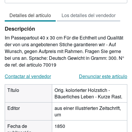
del
vendedor:
Detalles del artículo
Los detalles del vendedor
5
de
Descripción
5
estrellas
Im Passepartout 40 x 30 cm Für die Echtheit und Qualität
der von uns angebotenen Stiche garantieren wir - Auf
Wunsch, gegen Aufpreis mit Rahmen. Fragen Sie gerne
bei uns an. Sprache: Deutsch Gewicht in Gramm: 300.
N°
de ref. del artículo 70019
Contactar al vendedor
Denunciar este artículo
Título
Orig. kolorierter Holzstich -
Bäuerliches Leben - Kurze Rast.
Editor
aus einer illustrierten Zeitschrift,
um
Fecha de
1850