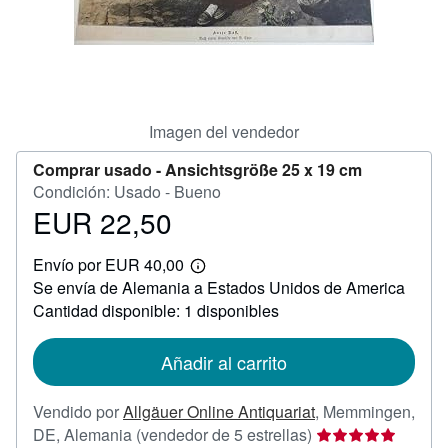
CERRAR
Imagen del vendedor
Comprar usado -
Ansichtsgröße 25 x 19 cm
Condición: Usado - Bueno
EUR 22,50
Precio
EUR
Envío por EUR 40,00
22,50
Más
Se envía de Alemania a Estados Unidos de America
información
sobre
Cantidad disponible: 1 disponibles
las
tarifas
de
Añadir al carrito
envío
Vendido por
Allgäuer Online Antiquariat
,
Memmingen,
Calificación
DE, Alemania
(vendedor de 5 estrellas)