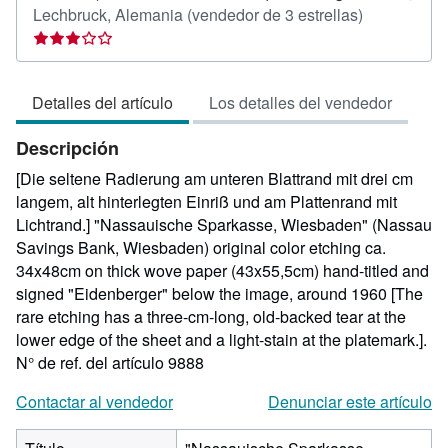
Calificación
Lechbruck, Alemania
(vendedor de 3 estrellas)
del
vendedor:
3
Detalles del artículo
Los detalles del vendedor
de
5
Descripción
estrellas
[Die seltene Radierung am unteren Blattrand mit drei cm
langem, alt hinterlegten Einriß und am Plattenrand mit
Lichtrand.] "Nassauische Sparkasse, Wiesbaden" (Nassau
Savings Bank, Wiesbaden) original color etching ca.
34x48cm on thick wove paper (43x55,5cm) hand-titled and
signed "Eidenberger" below the image, around 1960 [The
rare etching has a three-cm-long, old-backed tear at the
lower edge of the sheet and a light-stain at the platemark.].
N° de ref. del artículo 9888
Contactar al vendedor
Denunciar este artículo