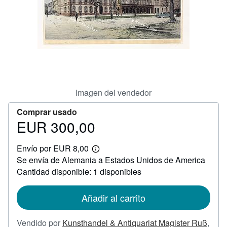
CERRAR
Imagen del vendedor
Comprar usado
EUR 300,00
Precio
EUR
Envío por EUR 8,00
300,00
Más
Se envía de Alemania a Estados Unidos de America
información
sobre
Cantidad disponible: 1 disponibles
las
tarifas
de
Añadir al carrito
envío
Vendido por
Kunsthandel & Antiquariat Magister Ruß
,