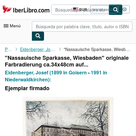
Pasar al contenido principal
IberLibro.com
EUR
Iniciar sesión
Preferencias
de
compra
Menú
del
sitio.
Mi cuenta
Portada
Eidenberger, Josef (1899 in Goisern
"Nassauische Sparkasse, Wiesbaden" originale Farbradierung ca...
"Nassauische Sparkasse, Wiesbaden" originale
Consultar mis pedidos
Farbradierung ca.34x48cm auf...
Búsqueda avanzada
Eidenberger, Josef (1899 in Goisern
-
1991 in
Niederwaldkirchen):
Colecciones
Ejemplar firmado
Libros antiguos
Arte y coleccionismo
Vendedores
Comenzar a vender
Ayuda