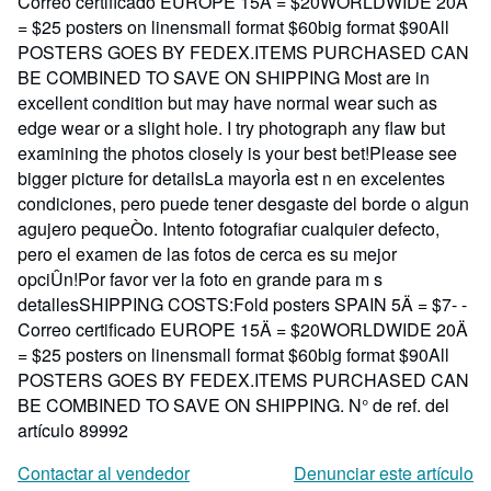
Correo certificado EUROPE 15Ä = $20WORLDWIDE 20Ä
= $25 posters on linensmall format $60big format $90All
POSTERS GOES BY FEDEX.ITEMS PURCHASED CAN
BE COMBINED TO SAVE ON SHIPPING Most are in
excellent condition but may have normal wear such as
edge wear or a slight hole. I try photograph any flaw but
examining the photos closely is your best bet!Please see
bigger picture for detailsLa mayorÌa est n en excelentes
condiciones, pero puede tener desgaste del borde o algun
agujero pequeÒo. Intento fotografiar cualquier defecto,
pero el examen de las fotos de cerca es su mejor
opciÛn!Por favor ver la foto en grande para m s
detallesSHIPPING COSTS:Fold posters SPAIN 5Ä = $7- -
Correo certificado EUROPE 15Ä = $20WORLDWIDE 20Ä
= $25 posters on linensmall format $60big format $90All
POSTERS GOES BY FEDEX.ITEMS PURCHASED CAN
BE COMBINED TO SAVE ON SHIPPING.
N° de ref. del
artículo 89992
Contactar al vendedor
Denunciar este artículo