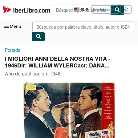
Pasar al contenido principal
IberLibro.com
EUR
Iniciar sesión
Preferencias
de
compra
Menú
del
sitio.
Mi cuenta
Portada
I MIGLIORI ANNI DELLA NOSTRA VITA -
Consultar mis pedidos
1946Dir: WILLIAM WYLERCast: DANA...
Búsqueda avanzada
Año de publicación:
1946
Colecciones
Libros antiguos
Arte y coleccionismo
Vendedores
Comenzar a vender
Ayuda