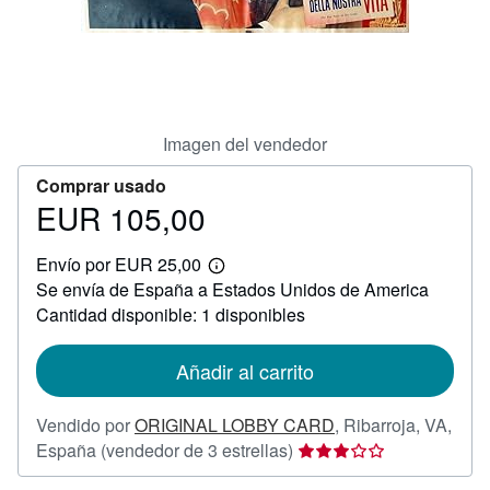
CERRAR
Imagen del vendedor
Comprar usado
EUR 105,00
Precio
EUR
Envío por EUR 25,00
105,00
Más
Se envía de España a Estados Unidos de America
información
sobre
Cantidad disponible: 1 disponibles
las
tarifas
de
Añadir al carrito
envío
Vendido por
ORIGINAL LOBBY CARD
,
Ribarroja, VA,
Calificación
España
(vendedor de 3 estrellas)
del