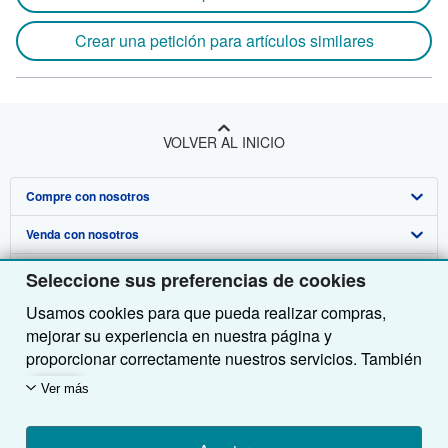
Crear una petición para artículos similares
VOLVER AL INICIO
Compre con nosotros
Venda con nosotros
Búsqueda avanzada
Sobre nosotros
Colecciones
Comenzar a vender
Seleccione sus preferencias de cookies
Usamos cookies para que pueda realizar compras,
Obtener Ayuda
Mi cuenta
Únase a nuestro programa de afiliados
Sobre IberLibro
mejorar su experiencia en nuestra página y
Otras compañías de AbeBooks
Mis pedidos
Recomiende un vendedor
Medios
Preguntas frecuentes y guías
proporcionar correctamente nuestros servicios. También
utilizamos cookies para comprender el modo en que los
Siga a IberLibro
Ver carrito
Empleo
Atención al Cliente
AbeBooks.com
Ver más
clientes utilizan nuestros servicios (por ejemplo,
midiendo las visitas al sitio) y así poder realizar
Política de Privacidad
AbeBooks.co.uk