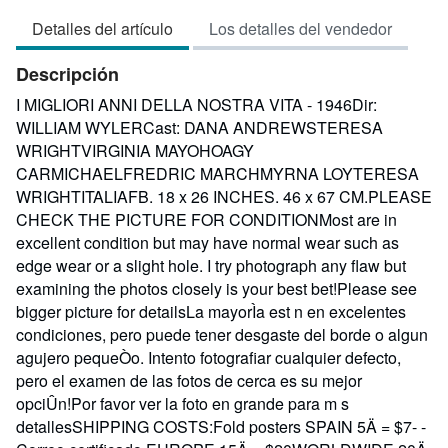
vendedor:
Detalles del artículo
Los detalles del vendedor
3
de
Descripción
5
estrellas
I MIGLIORI ANNI DELLA NOSTRA VITA - 1946Dir:
WILLIAM WYLERCast: DANA ANDREWSTERESA
WRIGHTVIRGINIA MAYOHOAGY
CARMICHAELFREDRIC MARCHMYRNA LOYTERESA
WRIGHTITALIAFB. 18 x 26 INCHES. 46 x 67 CM.PLEASE
CHECK THE PICTURE FOR CONDITIONMost are in
excellent condition but may have normal wear such as
edge wear or a slight hole. I try photograph any flaw but
examining the photos closely is your best bet!Please see
bigger picture for detailsLa mayorÌa est n en excelentes
condiciones, pero puede tener desgaste del borde o algun
agujero pequeÒo. Intento fotografiar cualquier defecto,
pero el examen de las fotos de cerca es su mejor
opciÛn!Por favor ver la foto en grande para m s
detallesSHIPPING COSTS:Fold posters SPAIN 5Ä = $7- -