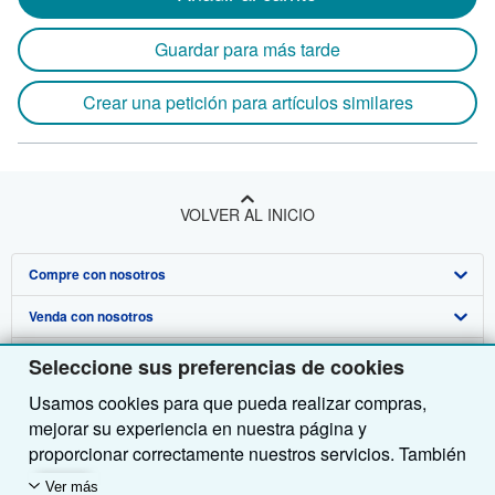
Guardar para más tarde
Crear una petición para artículos similares
VOLVER AL INICIO
Compre con nosotros
Venda con nosotros
Búsqueda avanzada
Sobre nosotros
Colecciones
Comenzar a vender
Seleccione sus preferencias de cookies
Usamos cookies para que pueda realizar compras,
Obtener Ayuda
Mi cuenta
Únase a nuestro programa de afiliados
Sobre IberLibro
mejorar su experiencia en nuestra página y
Otras compañías de AbeBooks
Mis pedidos
Recomiende un vendedor
Medios
Preguntas frecuentes y guías
proporcionar correctamente nuestros servicios. También
utilizamos cookies para comprender el modo en que los
Siga a IberLibro
Ver carrito
Empleo
Atención al Cliente
AbeBooks.com
Ver más