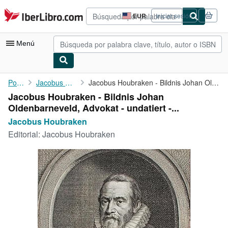
Pasar al contenido principal
IberLibro.com
EUR
Iniciar sesión
Preferencias
de
compra
Menú
del
sitio.
Mi cuenta
Portada
Jacobus Houbraken
Jacobus Houbraken - Bildnis Johan Oldenbarneveld, Advokat - ...
Jacobus Houbraken - Bildnis Johan
Consultar mis pedidos
Oldenbarneveld, Advokat - undatiert -...
Búsqueda avanzada
Jacobus Houbraken
Editorial:
Jacobus Houbraken
Colecciones
Libros antiguos
Arte y coleccionismo
Vendedores
Comenzar a vender
Ayuda