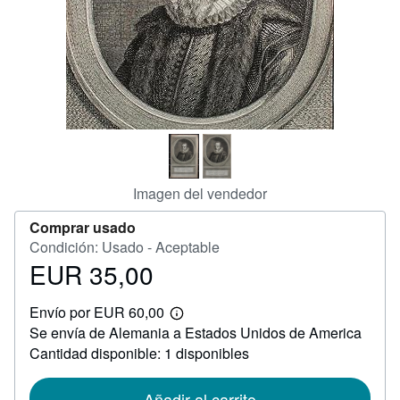
CERRAR
Imagen del vendedor
Comprar usado
Condición: Usado - Aceptable
EUR 35,00
Precio
EUR
Envío por EUR 60,00
35,00
Más
Se envía de Alemania a Estados Unidos de America
información
sobre
Cantidad disponible: 1 disponibles
las
tarifas
de
Añadir al carrito
envío