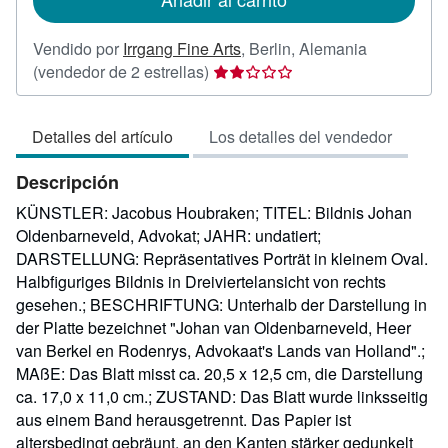
Vendido por
Irrgang Fine Arts
,
Berlin, Alemania
Calificación
(vendedor de 2 estrellas)
del
vendedor:
Detalles del artículo
Los detalles del vendedor
2
de
Descripción
5
estrellas
KÜNSTLER: Jacobus Houbraken; TITEL: Bildnis Johan
Oldenbarneveld, Advokat; JAHR: undatiert;
DARSTELLUNG: Repräsentatives Porträt in kleinem Oval.
Halbfiguriges Bildnis in Dreiviertelansicht von rechts
gesehen.; BESCHRIFTUNG: Unterhalb der Darstellung in
der Platte bezeichnet "Johan van Oldenbarneveld, Heer
van Berkel en Rodenrys, Advokaat's Lands van Holland".;
MAßE: Das Blatt misst ca. 20,5 x 12,5 cm, die Darstellung
ca. 17,0 x 11,0 cm.; ZUSTAND: Das Blatt wurde linksseitig
aus einem Band herausgetrennt. Das Papier ist
altersbedingt gebräunt, an den Kanten stärker gedunkelt