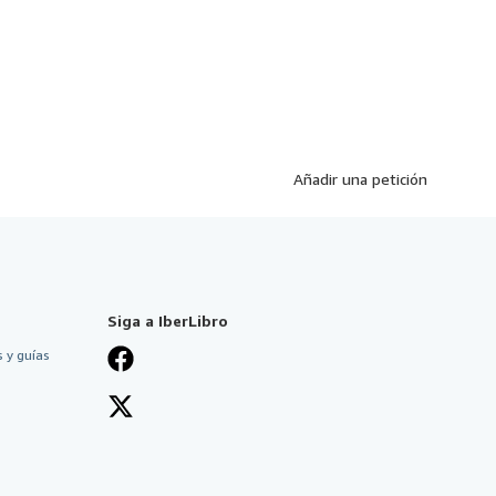
Añadir una petición
Siga a IberLibro
 y guías