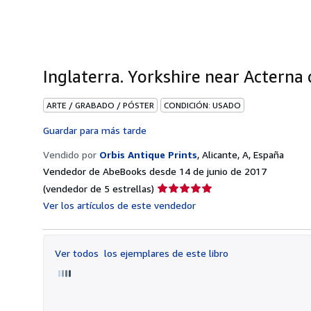
Inglaterra. Yorkshire near Acterna 
ARTE / GRABADO / PÓSTER
CONDICIÓN: USADO
Guardar para más tarde
Vendido por
Orbis Antique Prints
,
Alicante, A, España
Vendedor de AbeBooks desde 14 de junio de 2017
Calificación
(vendedor de 5 estrellas)
del
Ver los artículos de este vendedor
vendedor:
5
de
Ver todos
los ejemplares de este libro
5
estrellas