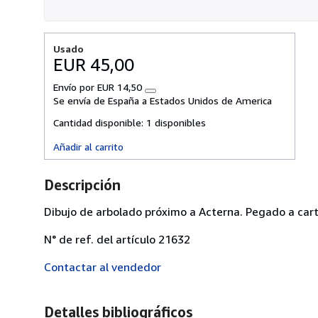
Usado
EUR 45,00
Envío por EUR 14,50
Más
Se envía de España a Estados Unidos de America
información
sobre
Cantidad disponible:
1 disponibles
las
tarifas
Añadir al carrito
de
envío
Descripción
Dibujo de arbolado próximo a Acterna. Pegado a cart
N° de ref. del artículo 21632
Contactar al vendedor
Detalles bibliográficos