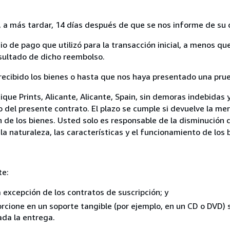
a más tardar, 14 días después de que se nos informe de su d
 de pago que utilizó para la transacción inicial, a menos q
esultado de dicho reembolso.
cibido los bienes o hasta que nos haya presentado una prueb
ique Prints, Alicante, Alicante, Spain, sin demoras indebidas 
 del presente contrato. El plazo se cumple si devuelve la me
 de los bienes. Usted solo es responsable de la disminución 
la naturaleza, las características y el funcionamiento de los 
te:
a excepción de los contratos de suscripción; y
orcione en un soporte tangible (por ejemplo, en un CD o DVD)
ada la entrega.