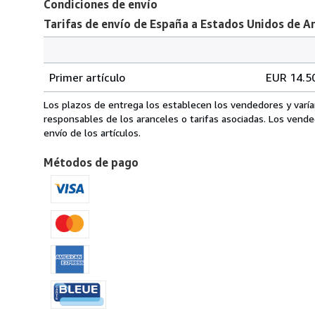
Condiciones de envío
Tarifas de envío de España a Estados Unidos de A
Cantidad
Tarifas
del
Primer artículo
EUR 14.5
pedido
de
envío
Los plazos de entrega los establecen los vendedores y varía
de
responsables de los aranceles o tarifas asociadas. Los vend
España
envío de los artículos.
a
Métodos de pago
Estados
Unidos
de
America