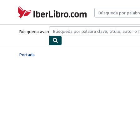
Pasar al contenido principal
IberLibro.com
Búsqueda avanzada
Colecciones
Libros antiguos
Arte y colecc
Portada