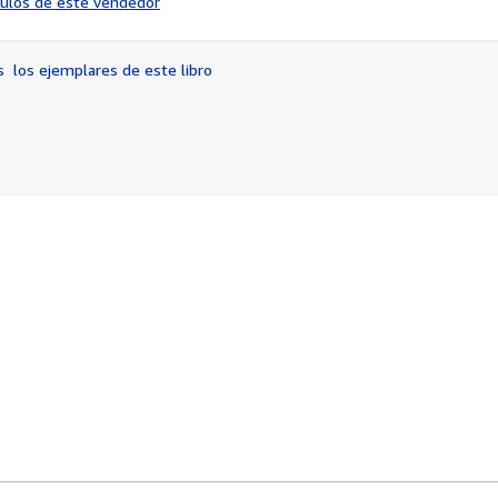
ículos de este vendedor
vendedor:
3
de
os
los ejemplares de este libro
5
estrellas