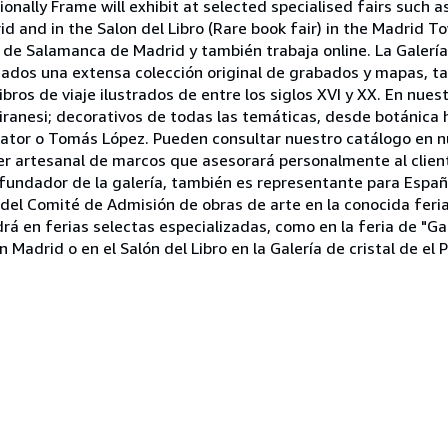
ionally Frame will exhibit at selected specialised fairs such 
 and in the Salon del Libro (Rare book fair) in the Madrid Tow
o de Salamanca de Madrid y también trabaja online. La Galerí
ionados una extensa colección original de grabados y mapas, 
bros de viaje ilustrados de entre los siglos XVI y XX. En nues
ranesi; decorativos de todas las temáticas, desde botánica h
ator o Tomás López. Pueden consultar nuestro catálogo en n
r artesanal de marcos que asesorará personalmente al client
, fundador de la galería, también es representante para Esp
e del Comité de Admisión de obras de arte en la conocida fer
á en ferias selectas especializadas, como en la feria de "Ga
Madrid o en el Salón del Libro en la Galería de cristal de el P