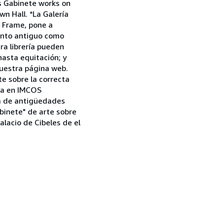
as Gabinete works on
n Hall. *La Galería
a Frame, pone a
tanto antiguo como
tra librería pueden
asta equitación; y
uestra página web.
e sobre la correcta
aña en IMCOS
ia de antigüedades
binete" de arte sobre
alacio de Cibeles de el