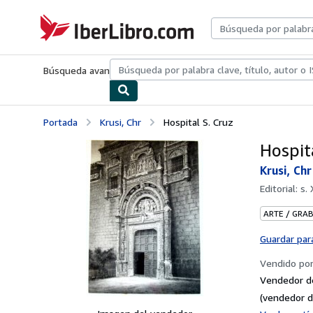
Pasar al contenido principal
IberLibro.com
Búsqueda avanzada
Colecciones
Libros antiguos
Arte y colecc
Portada
Krusi, Chr
Hospital S. Cruz
Hospita
Krusi, Chr
Editorial:
s. 
ARTE / GRA
Guardar par
Vendido po
Vendedor d
(vendedor d