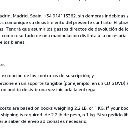
adrid, Madrid, Spain, +34 914113362, sin demoras indebidas y
nos comunique su desistimiento del presente contrato. El plaz
as. Tendrá que asumir los gastos directos de devolución de lo
s como resultado de una manipulación distinta a la necesaria 
e los bienes.
te:
a excepción de los contratos de suscripción; y
rcione en un soporte tangible (por ejemplo, en un CD o DVD) si
o podría desistir una vez iniciada la entrega.
costs are based on books weighing 2.2 LB, or 1 KG. If your boo
hipping is required. de 2.2 lb de peso, o 1 kg. Si su pedido l
e saber de envío adicional es necesario.