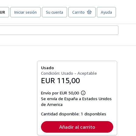
UR
Iniciar sesión
Su cuenta
Carrito
Ayuda
referencias
e
ompra
el
itio.
Usado
Condición: Usado - Aceptable
EUR 115,00
Envío por EUR 50,00
Más
Se envía de España a Estados Unidos
información
sobre
de America
las
tarifas
Cantidad disponible:
1 disponibles
de
envío
Añadir al carrito