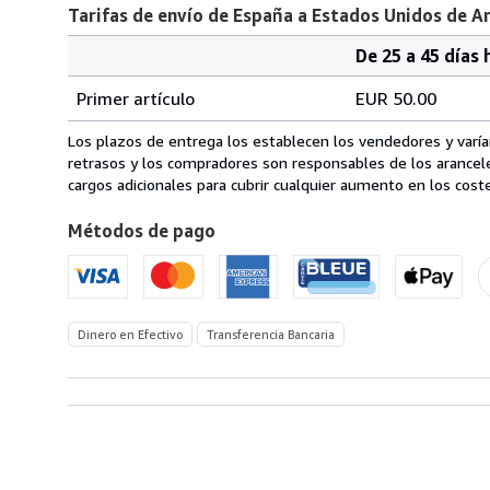
Tarifas de envío de España a Estados Unidos de A
De 25 a 45 días 
Cantidad
Tarifas
del
Primer artículo
EUR 50.00
pedido
de
envío
Los plazos de entrega los establecen los vendedores y varían
de
retrasos y los compradores son responsables de los arancel
España
cargos adicionales para cubrir cualquier aumento en los coste
a
Métodos de pago
Estados
Unidos
de
America
Dinero en Efectivo
Transferencia Bancaria