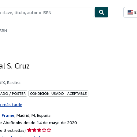
E
P
d
c
ionismo
Vendedores
Comenzar a vender
d
s
l S. Cruz
XIX, Basilea
BADO / PÓSTER
CONDICIÓN: USADO - ACEPTABLE
a más tarde
r
Frame
,
Madrid, M, España
e AbeBooks desde 14 de mayo de 2020
Calificación
e 3 estrellas)
del