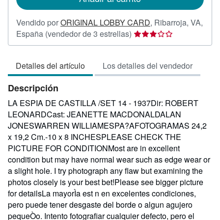
Vendido por
ORIGINAL LOBBY CARD
,
Ribarroja, VA,
Calificación
España
(vendedor de 3 estrellas)
del
vendedor:
Detalles del artículo
Los detalles del vendedor
3
de
Descripción
5
estrellas
LA ESPIA DE CASTILLA /SET 14 - 1937Dir: ROBERT
LEONARDCast: JEANETTE MACDONALDALAN
JONESWARREN WILLIAMESPA?AFOTOGRAMAS 24,2
x 19,2 Cm.-10 x 8 INCHESPLEASE CHECK THE
PICTURE FOR CONDITIONMost are in excellent
condition but may have normal wear such as edge wear or
a slight hole. I try photograph any flaw but examining the
photos closely is your best bet!Please see bigger picture
for detailsLa mayorÌa est n en excelentes condiciones,
pero puede tener desgaste del borde o algun agujero
pequeÒo. Intento fotografiar cualquier defecto, pero el