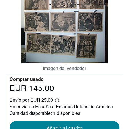
CERRAR
Imagen del vendedor
Comprar usado
EUR 145,00
Precio
EUR
Envío por EUR 25,00
145,00
Más
Se envía de España a Estados Unidos de America
información
sobre
Cantidad disponible: 1 disponibles
las
tarifas
de
Añadir al carrito
envío