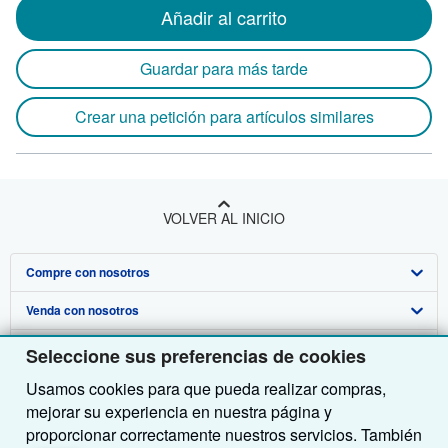
Añadir al carrito
Guardar para más tarde
Crear una petición para artículos similares
VOLVER AL INICIO
Compre con nosotros
Venda con nosotros
Búsqueda avanzada
Sobre nosotros
Colecciones
Comenzar a vender
Seleccione sus preferencias de cookies
Usamos cookies para que pueda realizar compras,
Obtener Ayuda
Mi cuenta
Únase a nuestro programa de afiliados
Sobre IberLibro
mejorar su experiencia en nuestra página y
Otras compañías de AbeBooks
Mis pedidos
Recomiende un vendedor
Medios
Preguntas frecuentes y guías
proporcionar correctamente nuestros servicios. También