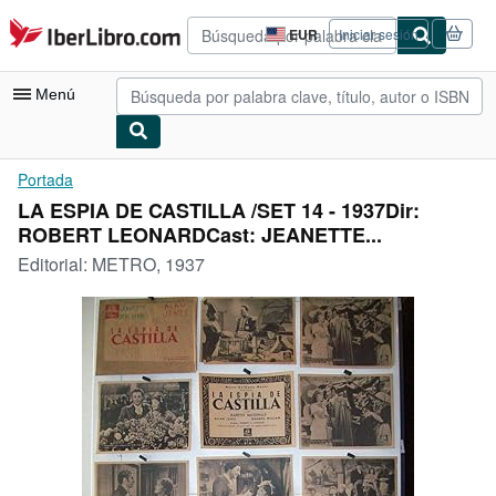
Pasar al contenido principal
IberLibro.com
EUR
Iniciar sesión
Preferencias
de
compra
Menú
del
sitio.
Mi cuenta
Portada
LA ESPIA DE CASTILLA /SET 14 - 1937Dir:
Consultar mis pedidos
ROBERT LEONARDCast: JEANETTE...
Búsqueda avanzada
Editorial:
METRO, 1937
Colecciones
Libros antiguos
Arte y coleccionismo
Vendedores
Comenzar a vender
Ayuda