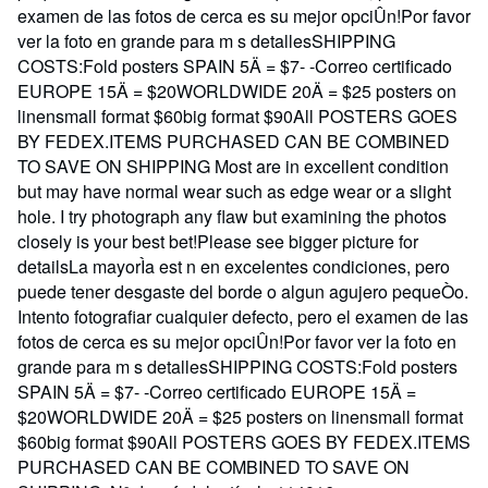
examen de las fotos de cerca es su mejor opciÛn!Por favor
ver la foto en grande para m s detallesSHIPPING
COSTS:Fold posters SPAIN 5Ä = $7- -Correo certificado
EUROPE 15Ä = $20WORLDWIDE 20Ä = $25 posters on
linensmall format $60big format $90All POSTERS GOES
BY FEDEX.ITEMS PURCHASED CAN BE COMBINED
TO SAVE ON SHIPPING Most are in excellent condition
but may have normal wear such as edge wear or a slight
hole. I try photograph any flaw but examining the photos
closely is your best bet!Please see bigger picture for
detailsLa mayorÌa est n en excelentes condiciones, pero
puede tener desgaste del borde o algun agujero pequeÒo.
Intento fotografiar cualquier defecto, pero el examen de las
fotos de cerca es su mejor opciÛn!Por favor ver la foto en
grande para m s detallesSHIPPING COSTS:Fold posters
SPAIN 5Ä = $7- -Correo certificado EUROPE 15Ä =
$20WORLDWIDE 20Ä = $25 posters on linensmall format
$60big format $90All POSTERS GOES BY FEDEX.ITEMS
PURCHASED CAN BE COMBINED TO SAVE ON