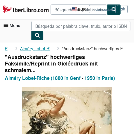
Pasar al contenido principal
IberLibro.com
EUR
Iniciar sesión
Preferencias
de
compra
Menú
del
sitio.
Mi cuenta
Portada
Alméry Lobel-Riche (1880 in Genf
"Ausdruckstanz" hochwertiges Faksimile/Reprint in Gicléedruck ...
"Ausdruckstanz" hochwertiges
Consultar mis pedidos
Faksimile/Reprint in Gicléedruck mit
Búsqueda avanzada
schmalem...
Alméry Lobel-Riche (1880 in Genf
-
1950 in Paris)
Colecciones
Libros antiguos
Arte y coleccionismo
Vendedores
Comenzar a vender
Ayuda