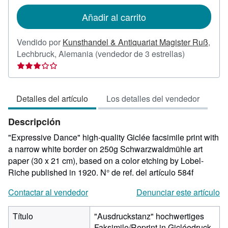
tarifas
de
Añadir al carrito
envío
Vendido por
Kunsthandel & Antiquariat Magister Ruß
,
Calificación
Lechbruck, Alemania
(vendedor de 3 estrellas)
del
vendedor:
3
Detalles del artículo
Los detalles del vendedor
de
5
Descripción
estrellas
"Expressive Dance" high-quality Giclée facsimile print with
a narrow white border on 250g Schwarzwaldmühle art
paper (30 x 21 cm), based on a color etching by Lobel-
Riche published in 1920.
N° de ref. del artículo 584f
Contactar al vendedor
Denunciar este artículo
Título
"Ausdruckstanz" hochwertiges
Faksimile/Reprint in Gicléedruck