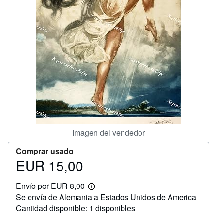
CERRAR
Imagen del vendedor
Comprar usado
EUR 15,00
Precio
EUR
Envío por EUR 8,00
15,00
Más
Se envía de Alemania a Estados Unidos de America
información
sobre
Cantidad disponible: 1 disponibles
las