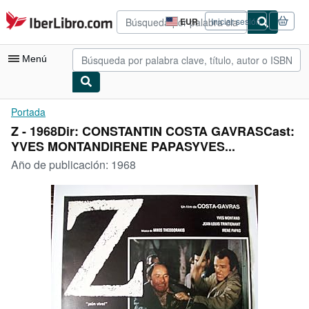
Pasar al contenido principal
IberLibro.com
EUR
Iniciar sesión
Preferencias
de
compra
Menú
del
sitio.
Mi cuenta
Portada
Z - 1968Dir: CONSTANTIN COSTA GAVRASCast:
Consultar mis pedidos
YVES MONTANDIRENE PAPASYVES...
Búsqueda avanzada
Año de publicación:
1968
Colecciones
Libros antiguos
Arte y coleccionismo
Vendedores
Comenzar a vender
Ayuda