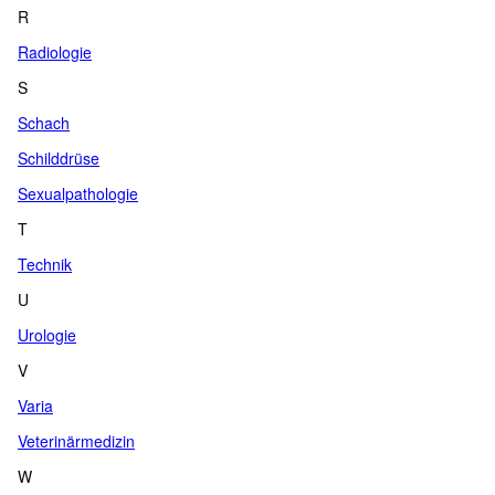
R
Radiologie
S
Schach
Schilddrüse
Sexualpathologie
T
Technik
U
Urologie
V
Varia
Veterinärmedizin
W