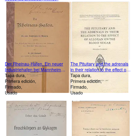
Der Rheinau-Hafen. Ein neuer
The Pituitary and the adrenals
Industriehafen bei Mannheim
in their relation to the effect of
zwischen den Eisenbahn-
Tapa dura
alloxan on the blood sugar.
Tapa dura
Stationen Rheinau und
Primera edición
Primera edición
Neckarau der Badischen
Firmado
Firmado
Rheinthalbahn.
Usado
Usado