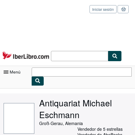
Iniciar sesión
Pasar al contenido principal
IberLibro.com
Menú
Mi cuenta
Antiquariat Michael
Consultar mis pedidos
Eschmann
Cerrar sesión
Groß-Gerau, Alemania
Búsqueda avanzada
Vendedor de 5 estrellas
Vendedor de AbeBooks