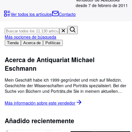
Colecciones
desde 7 de febrero de 2011
Libros antiguos
Ver todos los artículos
Contacto
Arte y coleccionismo
Vendedores
Más opciones de búsqueda
Comenzar a vender
Tienda
Acerca de
Políticas
Ayuda
Acerca de Antiquariat Michael
CERRAR
Eschmann
Mein Geschäft habe ich 1999 gegründet und mich auf Medizin,
Geschichte der Wissenschaften und Porträts spezialisiert. Bei der
Suche von Büchern und Porträts,die Sie in meinem aktuellen
Angebot nicht finden, bin ich gerne bereit, Ihnen mit meinem
Suchdienst weiter zu helfen. Senden Sie mir hierzu bitte Ihre
Más información sobre este
vendedor
Suchliste per Post oder per E-Mail zu. Ferner biete ich
interessierten Kunden die Möglichkeit an, kostenlos und
unverbindlich meinen monatlichen Newsletter zu abonnieren, der
Añadido recientemente
über Neuerwerbungen meines Antiquariats informiert. Bitte
nehmen Sie hierzu ebenfalls Kontakt per E-Mail oder auf dem