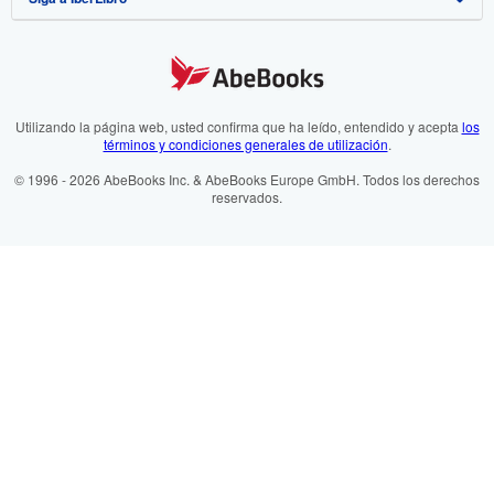
Política de Privacidad
AbeBooks.co.uk
Preferencias de cookies
AbeBooks.de
Aviso de cookies
AbeBooks.fr
Utilizando la página web, usted confirma que ha leído, entendido y acepta
los
términos y condiciones generales de utilización
.
Accesibilidad
AbeBooks.it
© 1996 - 2026 AbeBooks Inc. & AbeBooks Europe GmbH. Todos los derechos
reservados.
AbeBooks Aus/NZ
AbeBooks.ca
ZVAB.com
BookFinder.com
Encuentre cualquier libro al mejor precio