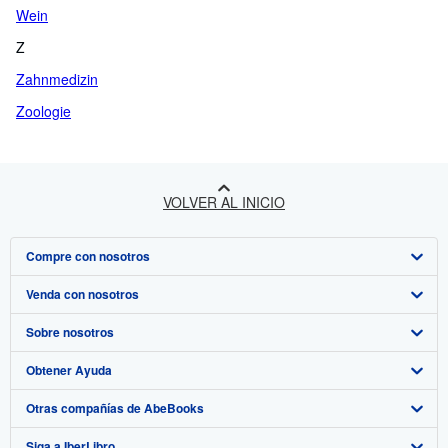
Wein
Z
Zahnmedizin
Zoologie
VOLVER AL INICIO
Compre con nosotros
Venda con nosotros
Búsqueda avanzada
Sobre nosotros
Colecciones
Comenzar a vender
Obtener Ayuda
Mi cuenta
Únase a nuestro programa de afiliados
Sobre IberLibro
Otras compañías de AbeBooks
Mis pedidos
Recomiende un vendedor
Medios
Preguntas frecuentes y guías
Siga a IberLibro
Ver carrito
Empleo
Atención al Cliente
AbeBooks.com