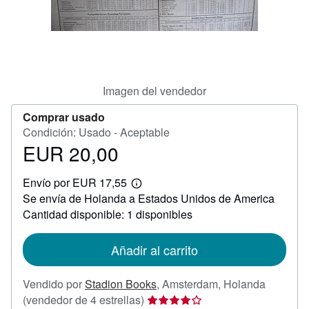
CERRAR
Imagen del vendedor
Comprar usado
Condición: Usado - Aceptable
EUR 20,00
Precio
EUR
Envío por EUR 17,55
20,00
Más
Se envía de Holanda a Estados Unidos de America
información
sobre
Cantidad disponible: 1 disponibles
las
tarifas
de
Añadir al carrito
envío
Vendido por
Stadion Books
,
Amsterdam, Holanda
Calificación
(vendedor de 4 estrellas)