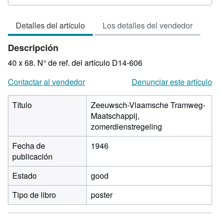
del
vendedor:
Detalles del artículo
Los detalles del vendedor
4
de
Descripción
5
estrellas
40 x 68.
N° de ref. del artículo D14-606
Contactar al vendedor
Denunciar este artículo
Título
Zeeuwsch-Vlaamsche Tramweg-
Maatschappij,
zomerdienstregeling
Fecha de
1946
publicación
Estado
good
Tipo de libro
poster