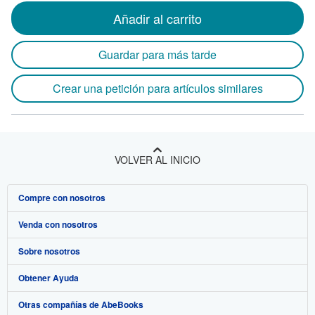
Añadir al carrito
Guardar para más tarde
Crear una petición para artículos similares
VOLVER AL INICIO
Compre con nosotros
Venda con nosotros
Búsqueda avanzada
Sobre nosotros
Colecciones
Comenzar a vender
Obtener Ayuda
Mi cuenta
Únase a nuestro programa de afiliados
Sobre IberLibro
Otras compañías de AbeBooks
Mis pedidos
Recomiende un vendedor
Medios
Preguntas frecuentes y guías