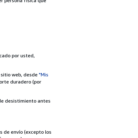
er persona física que
icado por usted,
 sitio web, desde
"Mis
orte duradero (por
 de desistimiento antes
s de envío (excepto los