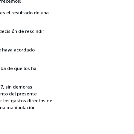
ofrecemos).
es el resultado de una
ecisión de rescindir
ue haya acordado
ba de que los ha
57, sin demoras
ento del presente
r los gastos directos de
una manipulación