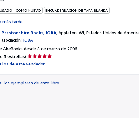
 USADO - COMO NUEVO
ENCUADERNACIÓN DE TAPA BLANDA
a más tarde
r
Prestonshire Books, IOBA
,
Appleton, WI, Estados Unidos de Americ
asociación:
IOBA
e AbeBooks desde 8 de marzo de 2006
Calificación
e 5 estrellas)
del
ículos de este vendedor
vendedor:
5
de
os
los ejemplares de este libro
5
estrellas