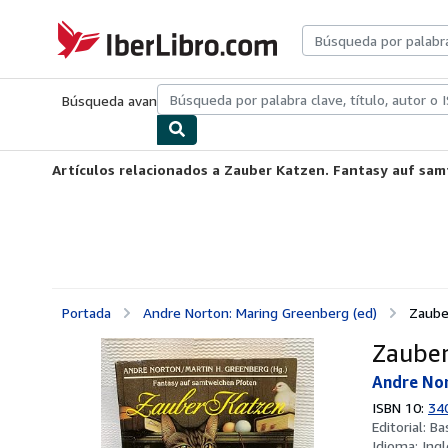
Pasar al contenido principal
IberLibro.com
Búsqueda avanzada
Colecciones
Libros antiguos
Arte y colecc
Artículos relacionados a Zauber Katzen. Fantasy auf sa
Portada
Andre Norton: Maring Greenberg (ed)
Zaube
Zauber
Andre Nor
ISBN 10:
34
Editorial:
Ba
Idioma:
Ingl