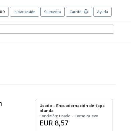
UR
Iniciar sesión
Su cuenta
Carrito
Ayuda
referencias
e
ompra
el
itio.
n
Usado -
Encuadernación de tapa
blanda
Condición: Usado - Como Nuevo
EUR 8,57