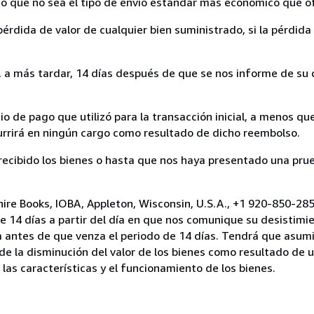
nvío que no sea el tipo de envío estándar más económico que 
rdida de valor de cualquier bien suministrado, si la pérdida 
a más tardar, 14 días después de que se nos informe de su d
 de pago que utilizó para la transacción inicial, a menos q
currirá en ningún cargo como resultado de dicho reembolso.
cibido los bienes o hasta que nos haya presentado una prue
hire Books, IOBA, Appleton, Wisconsin, U.S.A., +1 920-850-28
e 14 días a partir del día en que nos comunique su desistimi
a antes de que venza el periodo de 14 días. Tendrá que asumi
 de la disminución del valor de los bienes como resultado de 
 las características y el funcionamiento de los bienes.