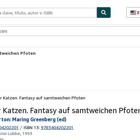
E
P
d
c
ionismo
Vendedores
Comenzar a vender
d
s
mtweichen Pfoten
r Katzen. Fantasy auf samtweichen Pfoten
 Katzen. Fantasy auf samtweichen Pfote
ton: Maring Greenberg (ed)
04202201
/
ISBN 13:
9783404202201
stei Lübbe, 1993
és