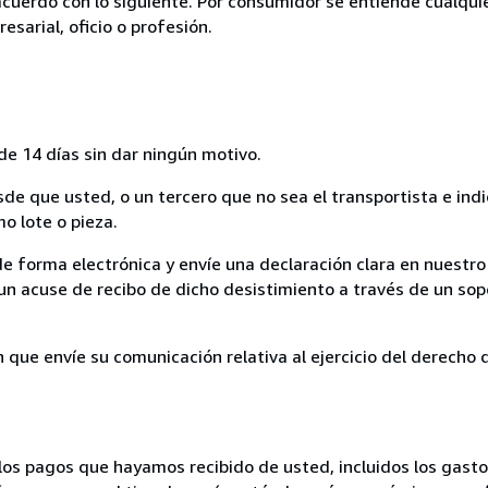
acuerdo con lo siguiente. Por consumidor se entiende cualqui
esarial, oficio o profesión.
de 14 días sin dar ningún motivo.
sde que usted, o un tercero que no sea el transportista e ind
mo lote o pieza.
de forma electrónica y envíe una declaración clara en nuestro
un acuse de recibo de dicho desistimiento a través de un sop
n que envíe su comunicación relativa al ejercicio del derecho
los pagos que hayamos recibido de usted, incluidos los gasto