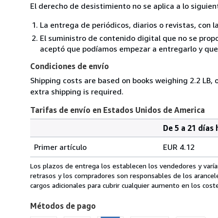
El derecho de desistimiento no se aplica a lo siguien
La entrega de periódicos, diarios o revistas, con l
El suministro de contenido digital que no se propo
aceptó que podíamos empezar a entregarlo y que n
Condiciones de envío
Shipping costs are based on books weighing 2.2 LB, o
extra shipping is required.
Tarifas de envío en Estados Unidos de America
De 5 a 21 días 
Cantidad
Tarifas
del
Primer artículo
EUR 4.12
pedido
de
envío
Los plazos de entrega los establecen los vendedores y varían
en
retrasos y los compradores son responsables de los arancel
Estados
cargos adicionales para cubrir cualquier aumento en los coste
Unidos
Métodos de pago
de
America