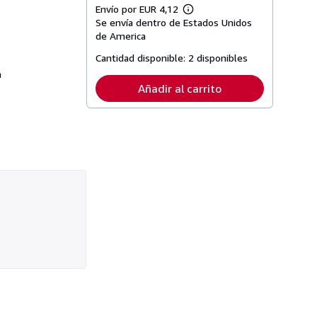
Envío por EUR 4,12
Más
Se envía dentro de Estados Unidos
información
sobre
de America
las
tarifas
Cantidad disponible:
2 disponibles
de
a
envío
Añadir al carrito