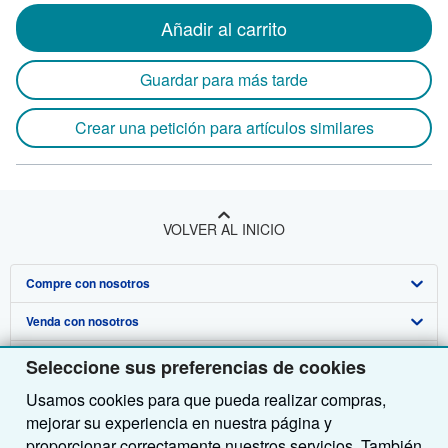
Añadir al carrito
Guardar para más tarde
Crear una petición para artículos similares
VOLVER AL INICIO
Compre con nosotros
Venda con nosotros
Búsqueda avanzada
Sobre nosotros
Colecciones
Comenzar a vender
Seleccione sus preferencias de cookies
Usamos cookies para que pueda realizar compras,
Obtener Ayuda
Mi cuenta
Únase a nuestro programa de afiliados
Sobre IberLibro
mejorar su experiencia en nuestra página y
Otras compañías de AbeBooks
Mis pedidos
Recomiende un vendedor
Medios
Preguntas frecuentes y guías
proporcionar correctamente nuestros servicios. También