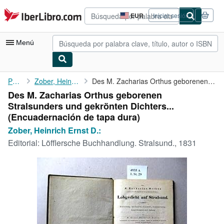
Pasar al contenido principal
IberLibro.com
EUR
Iniciar sesión
Preferencias
de
compra
Menú
del
sitio.
Mi cuenta
Portada
Zober, Heinrich Ernst D.:
Des M. Zacharias Orthus geborenen Stralsunders und gekrönten ...
Des M. Zacharias Orthus geborenen
Consultar mis pedidos
Stralsunders und gekrönten Dichters...
Búsqueda avanzada
(Encuadernación de tapa dura)
Zober, Heinrich Ernst D.:
Colecciones
Editorial:
Löfflersche Buchhandlung. Stralsund., 1831
Libros antiguos
Arte y coleccionismo
Vendedores
Comenzar a vender
Ayuda