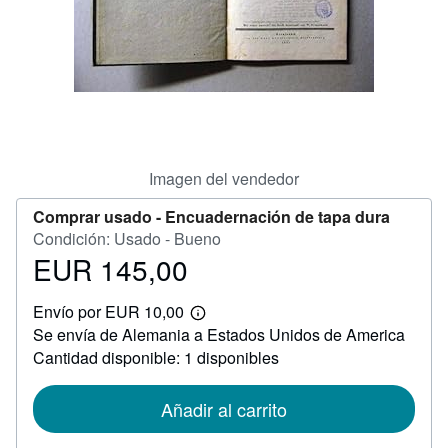
CERRAR
Imagen del vendedor
Comprar usado -
Encuadernación de tapa dura
Condición: Usado - Bueno
EUR 145,00
Precio
EUR
Envío por EUR 10,00
145,00
Más
Se envía de Alemania a Estados Unidos de America
información
sobre
Cantidad disponible: 1 disponibles
las
tarifas
de
Añadir al carrito
envío