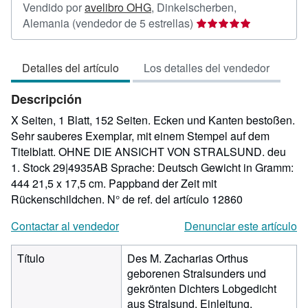
Vendido por
avelibro OHG
,
Dinkelscherben,
Calificación
Alemania
(vendedor de 5 estrellas)
del
vendedor:
Detalles del artículo
Los detalles del vendedor
5
de
Descripción
5
estrellas
X Seiten, 1 Blatt, 152 Seiten. Ecken und Kanten bestoßen.
Sehr sauberes Exemplar, mit einem Stempel auf dem
Titelblatt. OHNE DIE ANSICHT VON STRALSUND. deu
1. Stock 29|4935AB Sprache: Deutsch Gewicht in Gramm:
444 21,5 x 17,5 cm. Pappband der Zeit mit
Rückenschildchen.
N° de ref. del artículo 12860
Contactar al vendedor
Denunciar este artículo
Título
Des M. Zacharias Orthus
geborenen Stralsunders und
gekrönten Dichters Lobgedicht
aus Stralsund. Einleitung,