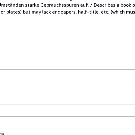
mständen starke Gebrauchsspuren auf. / Describes a book or
r plates) but may lack endpapers, half-title, etc. (which mus
da