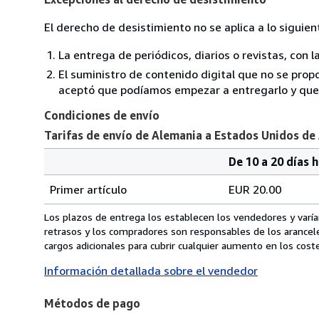
El derecho de desistimiento no se aplica a lo siguien
La entrega de periódicos, diarios o revistas, con l
El suministro de contenido digital que no se propo
aceptó que podíamos empezar a entregarlo y que n
Condiciones de envío
Tarifas de envío de Alemania a Estados Unidos de
De 10 a 20 días 
Cantidad
Tarifas
del
Primer artículo
EUR 20.00
pedido
de
envío
Los plazos de entrega los establecen los vendedores y varían
de
retrasos y los compradores son responsables de los arancel
Alemania
cargos adicionales para cubrir cualquier aumento en los coste
a
Información detallada sobre el vendedor
Estados
Unidos
Métodos de pago
de