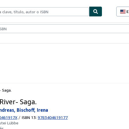
E
P
d
c
ionismo
Vendedores
Comenzar a vender
d
s
- Saga.
River- Saga.
ndreas, Bischoff, Irena
0461917X
/
ISBN 13:
9783404619177
stei Lübbe
és