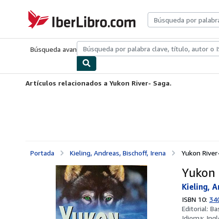
Pasar al contenido principal
IberLibro.com
Búsqueda avanzada
Colecciones
Libros antiguos
Arte y colecc
Artículos relacionados a Yukon River- Saga.
Portada
Kieling, Andreas, Bischoff, Irena
Yukon River
Yukon 
Kieling, A
ISBN 10:
34
Editorial:
Ba
Idioma:
Ingl