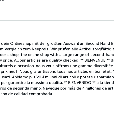
ein Onlineshop mit der größten Auswahl an Second Hand Bü
im Vergleich zum Neupreis. Wir prüfen alle Artikel sorgfältig
ooks shop, the online shop with a large range of second-ha
 price. All our articles are quality checked. ** BIENVENUE ** 
lturels d'occasion, nous vous offrons une gamme diversifiée d
rix neuf! Nous grarantissons tous nos articles en bon état. 
usati. Abbiamo piu´di 4 milioni di articoli e potete risparmiar
no per garantire la massima qualità. ** BIENVENIDO ** a la ti
ibros de segunda mano. Navegue por más de 4 millones de artí
s son de calidad comprobada.