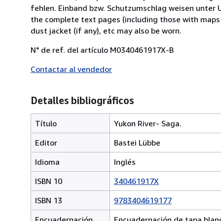
fehlen. Einband bzw. Schutzumschlag weisen unter U
the complete text pages (including those with maps o
dust jacket (if any), etc may also be worn.
N° de ref. del artículo M0340461917X-B
Contactar al vendedor
Detalles bibliográficos
Título
Yukon River- Saga.
Editor
Bastei Lübbe
Idioma
Inglés
ISBN 10
340461917X
ISBN 13
9783404619177
Encuadernación
Encuadernación de tapa blan