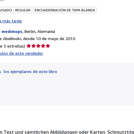
 USADO - REGULAR
ENCUADERNACIÓN DE TAPA BLANDA
a más tarde
r
medimops
,
Berlin, Alemania
e AbeBooks desde 10 de mayo de 2010
Calificación
e 5 estrellas)
del
ículos de este vendedor
vendedor:
5
de
os
los ejemplares de este libro
5
estrellas
m Text und sämtlichen Abbildungen oder Karten. Schmutztite