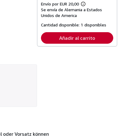
Envío por EUR 20,00
Más
Se envía de Alemania a Estados
información
sobre
Unidos de America
las
tarifas
Cantidad disponible:
1 disponibles
de
envío
Añadir al carrito
l oder Vorsatz können