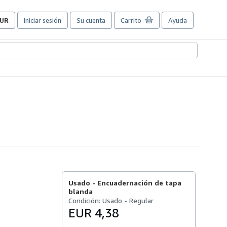
UR
Iniciar sesión
Su cuenta
Carrito
Ayuda
referencias
e
ompra
el
itio.
Usado -
Encuadernación de tapa
blanda
Condición: Usado - Regular
EUR 4,38