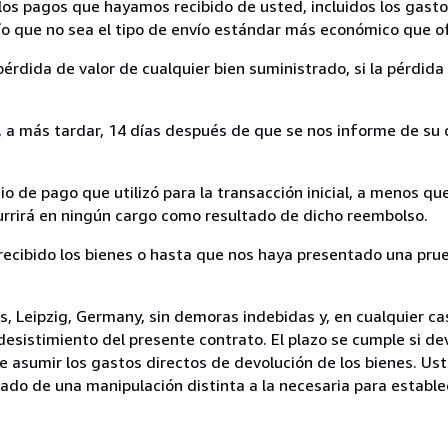
los pagos que hayamos recibido de usted, incluidos los gasto
nvío que no sea el tipo de envío estándar más económico que 
rdida de valor de cualquier bien suministrado, si la pérdida 
a más tardar, 14 días después de que se nos informe de su d
 de pago que utilizó para la transacción inicial, a menos q
currirá en ningún cargo como resultado de dicho reembolso.
cibido los bienes o hasta que nos haya presentado una prue
, Leipzig, Germany, sin demoras indebidas y, en cualquier c
desistimiento del presente contrato. El plazo se cumple si de
e asumir los gastos directos de devolución de los bienes. Us
tado de una manipulación distinta a la necesaria para establec