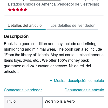
Calif
Estados Unidos de America
(vendedor de 5 estrellas)
del
vend
5
Detalles del artículo
Los detalles del vendedor
de
5
Descripción
estre
Book is in good condition and may include underlining
highlighting and minimal wear. The book can also include
"From the library of" labels. May not contain miscellaneous
items toys, dvds, etc. . We offer 100% money back
guarantee and 24 7 customer service.
N° de ref. del
artículo...
Mostrar descripción completa
Contactar al vendedor
Denunciar este artículo
Título
Worship is a Verb