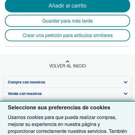
Añadir al carrito
Guardar para más tarde
Crear una petición para artículos similares
VOLVER AL INICIO
Compre con nosotros
Venda con nosotros
Búsqueda avanzada
Sobre nosotros
Colecciones
Comenzar a vender
Seleccione sus preferencias de cookies
Usamos cookies para que pueda realizar compras,
Obtener Ayuda
Mi cuenta
Únase a nuestro programa de afiliados
Sobre IberLibro
mejorar su experiencia en nuestra página y
Otras compañías de AbeBooks
Mis pedidos
Recomiende un vendedor
Medios
Preguntas frecuentes y guías
proporcionar correctamente nuestros servicios. También