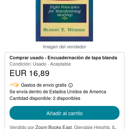
CERRAR
Imagen del vendedor
Comprar usado -
Encuadernación de tapa blanda
Condición: Usado - Aceptable
EUR 16,89
Precio
EUR
Gastos de envío gratis
16,89
Más
Se envía dentro de Estados Unidos de America
información
sobre
Cantidad disponible: 2 disponibles
las
tarifas
de
Añadir al carrito
envío
Vendido por
Zoom Books East
,
Glendale Heights, IL,