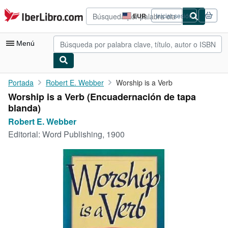
Pasar al contenido principal
IberLibro.com
EUR
Iniciar sesión
Preferencias
de
compra
Menú
del
sitio.
Mi cuenta
Portada
Robert E. Webber
Worship is a Verb
Worship is a Verb (Encuadernación de tapa
Consultar mis pedidos
blanda)
Búsqueda avanzada
Robert E. Webber
Editorial:
Word Publishing, 1900
Colecciones
Libros antiguos
Arte y coleccionismo
Vendedores
Comenzar a vender
Ayuda