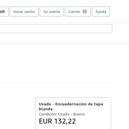
UR
Iniciar sesión
Su cuenta
Carrito
Ayuda
referencias
e
ompra
el
itio.
Usado -
Encuadernación de tapa
blanda
Condición: Usado - Bueno
EUR 132,22