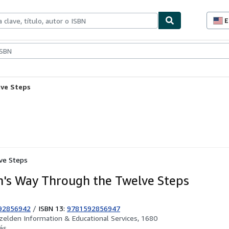
E
P
d
c
ionismo
Vendedores
Comenzar a vender
d
s
lve Steps
ve Steps
s Way Through the Twelve Steps
92856942
/
ISBN 13:
9781592856947
zelden Information & Educational Services, 1680
és