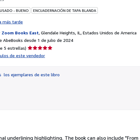
 USADO - BUENO
ENCUADERNACIÓN DE TAPA BLANDA
a más tarde
r
Zoom Books East
,
Glendale Heights, IL, Estados Unidos de America
 AbeBooks desde 1 de julio de 2024
Calificación
e 5 estrellas)
del
ículos de este vendedor
vendedor:
5
de
os
los ejemplares de este libro
5
estrellas
l underlining highlighting. The book can also include "From t