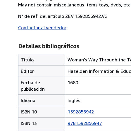
May not contain miscellaneous items toys, dvds, et
N° de ref. del artículo ZEV.1592856942.VG
Contactar al vendedor
Detalles bibliográficos
Título
Woman's Way Through the T
Editor
Hazelden Information & Educ
Fecha de
1680
publicación
Idioma
Inglés
ISBN 10
1592856942
ISBN 13
9781592856947