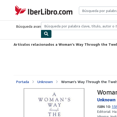
Pasar al contenido principal
IberLibro.com
Búsqueda avanzada
Colecciones
Libros antiguos
Arte y colecc
Artículos relacionados a Woman's Way Through the Twe
Portada
Unknown
Woman's Way Through the Twel
Woman'
Unknown
ISBN 10:
15
Editorial:
Ha
Idioma:
Ingl