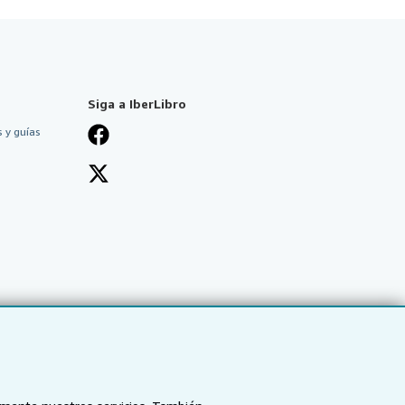
Siga a IberLibro
 y guías