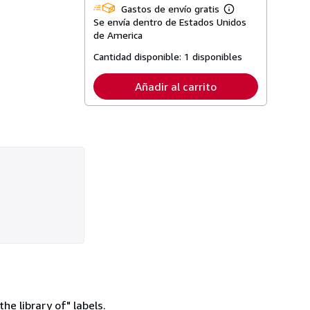
Gastos de envío gratis
Más
Se envía dentro de Estados Unidos
información
sobre
de America
las
tarifas
Cantidad disponible:
1 disponibles
de
envío
Añadir al carrito
he library of" labels.