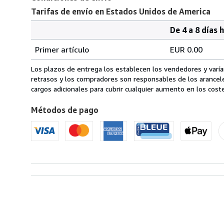
Tarifas de envío en Estados Unidos de America
De 4 a 8 días 
Cantidad
Tarifas
del
Primer artículo
EUR 0.00
pedido
de
envío
Los plazos de entrega los establecen los vendedores y varían
en
retrasos y los compradores son responsables de los arancel
Estados
cargos adicionales para cubrir cualquier aumento en los coste
Unidos
Métodos de pago
de
America