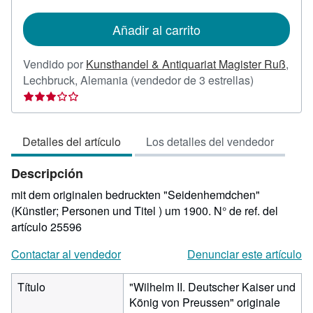
tarifas
de
Añadir al carrito
envío
Vendido por
Kunsthandel & Antiquariat Magister Ruß
,
Calificación
Lechbruck, Alemania
(vendedor de 3 estrellas)
del
vendedor:
3
Detalles del artículo
Los detalles del vendedor
de
5
Descripción
estrellas
mit dem originalen bedruckten "Seidenhemdchen"
(Künstler; Personen und Titel ) um 1900.
N° de ref. del
artículo 25596
Contactar al vendedor
Denunciar este artículo
Título
"Wilhelm II. Deutscher Kaiser und
König von Preussen" originale