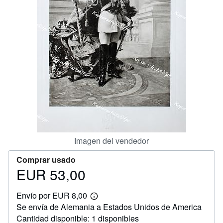
CERRAR
Imagen del vendedor
Comprar usado
EUR 53,00
Precio
EUR
Envío por EUR 8,00
53,00
Más
Se envía de Alemania a Estados Unidos de America
información
sobre
Cantidad disponible: 1 disponibles
las