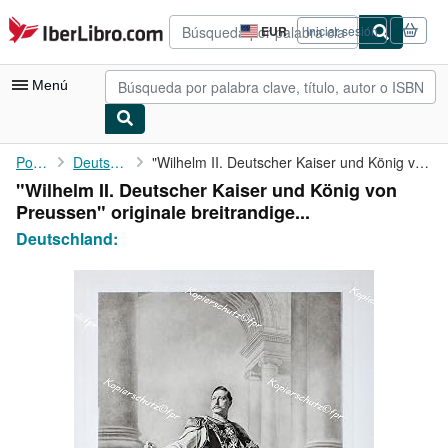
Pasar al contenido principal
IberLibro.com
EUR
Iniciar sesión
Preferencias
de
compra
Menú
del
sitio.
Mi cuenta
Portada
Deutschland:
"Wilhelm II. Deutscher Kaiser und König von Preussen" originale ...
"Wilhelm II. Deutscher Kaiser und König von
Consultar mis pedidos
Preussen" originale breitrandige...
Búsqueda avanzada
Deutschland:
Colecciones
Libros antiguos
Arte y coleccionismo
Vendedores
Comenzar a vender
Ayuda