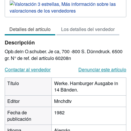
del
vendedor:
3
de
Detalles del artículo
Los detalles del vendedor
5
estrellas
Descripción
Opb.dein O.schuber. Je ca, 700 -800 S. Dünndruck. 6500
gr.
N° de ref. del artículo 60208n
Contactar al vendedor
Denunciar este artículo
Título
Werke. Hamburger Ausgabe in
14 Bänden.
Editor
Mnchdtv
Fecha de
1982
publicación
Idioma
Alemán