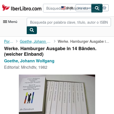
Pasar al contenido principal
IberLibro.com
EUR
Iniciar sesión
Preferencias
de
compra
Menú
del
sitio.
Mi cuenta
Portada
Goethe, Johann Wolfgang
Werke. Hamburger Ausgabe in 14 Bänden.
Werke. Hamburger Ausgabe in 14 Bänden.
Consultar mis pedidos
(weicher Einband)
Búsqueda avanzada
Goethe, Johann Wolfgang
Editorial:
Mnchdtv, 1982
Colecciones
Libros antiguos
Arte y coleccionismo
Vendedores
Comenzar a vender
Ayuda