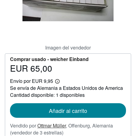
CERRAR
Imagen del vendedor
Comprar usado -
weicher Einband
EUR 65,00
Precio
EUR
Envío por EUR 9,95
65,00
Más
Se envía de Alemania a Estados Unidos de America
información
sobre
Cantidad disponible: 1 disponibles
las
tarifas
de
Añadir al carrito
envío
Vendido por
Ottmar Müller
,
Offenburg, Alemania
Calificación
(vendedor de 3 estrellas)