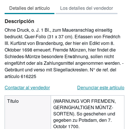
vendedor:
Detalles del artículo
Los detalles del vendedor
5
de
Descripción
5
estrellas
Ohne Druck, o. J. 1 Bl., zum Maueranschlag einseitig
bedruckt. Quer-Folio (31 x 37 cm). Erlassen von Friedrich
III. Kurfürst von Brandenburg, der hier ein Edikt vom 8.
Oktober 1698 erneuert. Fremde Münzen, hier findet die
Schiedes-Müntze besondere Erwähnung, sollen nicht
eingeführt oder als Zahlungsmittel angenommen werden. -
Gebräunt und verso mit Siegellackresten.
N° de ref. del
artículo 616225
Contactar al vendedor
Denunciar este artículo
Título
(WARNUNG VOR FREMDEN,
GERINGHALTIGEN MÜNTZ-
SORTEN). So geschehen und
gegeben zu Potsdam, den 7.
Octobr 1700.