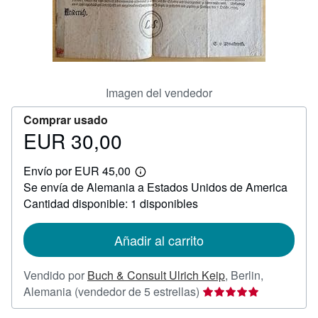
CERRAR
Imagen del vendedor
Comprar usado
EUR 30,00
Precio
EUR
Envío por EUR 45,00
30,00
Más
Se envía de Alemania a Estados Unidos de America
información
sobre
Cantidad disponible: 1 disponibles
las
tarifas
de
Añadir al carrito
envío
Vendido por
Buch & Consult Ulrich Keip
,
Berlin,
Calificación
Alemania
(vendedor de 5 estrellas)
del