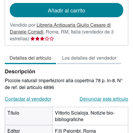
tarifas
de
Añadir al carrito
envío
Vendido por
Libreria Antiquaria Giulio Cesare di
Daniele Corradi
,
Roma, RM, Italia
(vendedor de 3
Calificación
estrellas)
del
vendedor:
Detalles del artículo
Los detalles del vendedor
3
de
Descripción
5
estrellas
Piccole naturali imperfezioni alla copertina 78 p. in-8.
N°
de ref. del artículo 4896
Contactar al vendedor
Denunciar este artículo
Título
Vittorio Scialoja. Notizie bio-
bibliografiche
Editor
F.lli Palombi, Roma