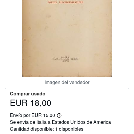
CERRAR
Imagen del vendedor
Comprar usado
EUR 18,00
Precio
EUR
Envío por EUR 15,00
18,00
Más
Se envía de Italia a Estados Unidos de America
información
sobre
Cantidad disponible: 1 disponibles
las