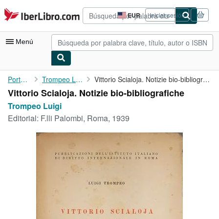
Pasar al contenido principal
IberLibro.com
EUR
Iniciar sesión
Preferencias
de
compra
Menú
del
sitio.
Mi cuenta
Portada
Trompeo Luigi
Vittorio Scialoja. Notizie bio-bibliografiche
Vittorio Scialoja. Notizie bio-bibliografiche
Consultar mis pedidos
Trompeo Luigi
Búsqueda avanzada
Editorial:
F.lli Palombi, Roma, 1939
Colecciones
Libros antiguos
Arte y coleccionismo
Vendedores
Comenzar a vender
Ayuda