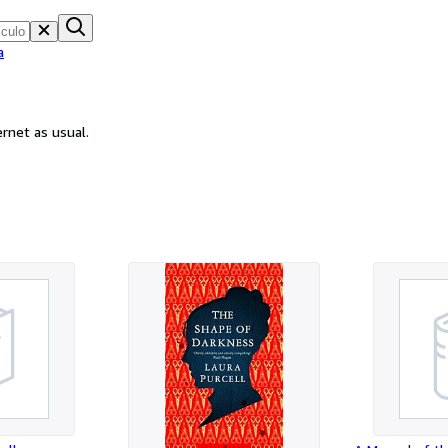
a
ernet as usual.