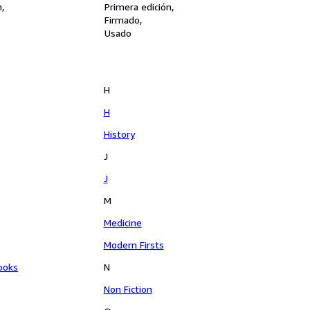
n
Primera edición
Firmado
Usado
H
H
History
J
J
M
Medicine
Modern Firsts
ooks
N
Non Fiction