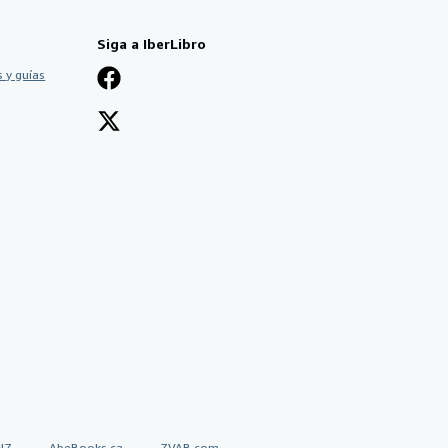
Siga a IberLibro
 y guías
NZ
AbeBooks.ca
ZVAB.com