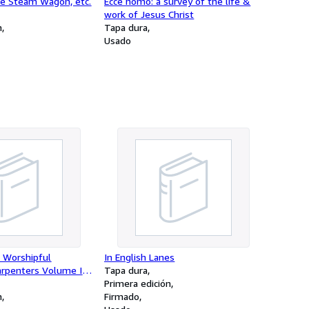
he Steam Wagon, etc.
Ecce homo: a survey of the life &
work of Jesus Christ
n
Tapa dura
Usado
e Worshipful
In English Lanes
rpenters Volume III
Tapa dura
1533-1573
Primera edición
n
Firmado