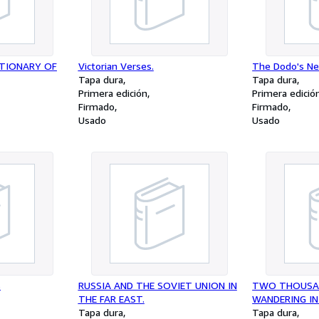
CTIONARY OF
Victorian Verses.
The Dodo's Ne
Tapa dura
Tapa dura
Primera edición
Primera edició
Firmado
Firmado
Usado
Usado
s
RUSSIA AND THE SOVIET UNION IN
TWO THOUSAN
THE FAR EAST.
WANDERING IN
Tapa dura
COUNTRY, LA
Tapa dura