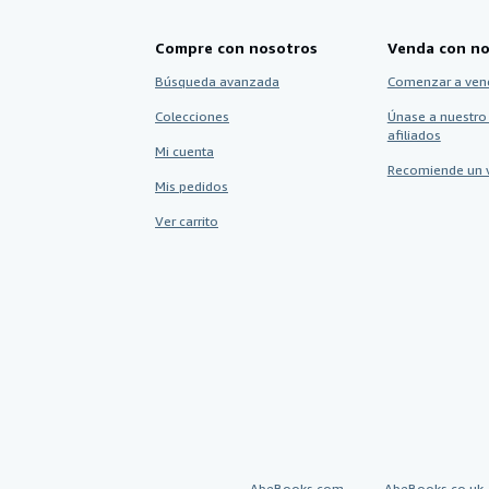
Compre con nosotros
Venda con no
Búsqueda avanzada
Comenzar a ven
Colecciones
Únase a nuestro
afiliados
Mi cuenta
Recomiende un 
Mis pedidos
Ver carrito
AbeBooks.com
AbeBooks.co.uk