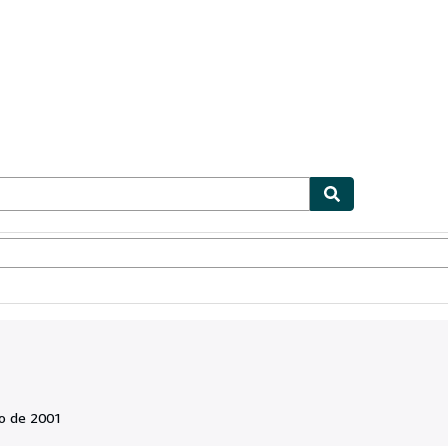
ionismo
Vendedores
Comenzar a vender
o de 2001