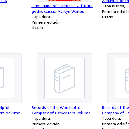
olls
A Manual of t
The Shape of Darkness: 'A future
Tapa blanda
gothic classic' Martyn Waites
Primera edició
Tapa dura
Usado
Primera edición
Usado
ipful
Records of the Worshipful
Records of th
rs Volume II
Company of Carpenters Volume 1 I
Company of Ca
Book 1438-
Apprentices Entry Books 1654-
Tapa dura
3 court book 
Tapa dura
1694
Primera edición
Primera edició