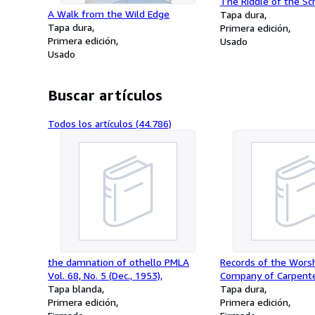
The Riddle of the Scr
A Walk from the Wild Edge
Tapa dura
Tapa dura
Primera edición
Primera edición
Usado
Usado
Buscar artículos
Todos los artículos (44.786)
the damnation of othello PMLA
Records of the Worsh
Vol. 68, No. 5 (Dec., 1953),
Company of Carpente
Tapa blanda
2 Warden's Account 
Tapa dura
Primera edición
1516
Primera edición