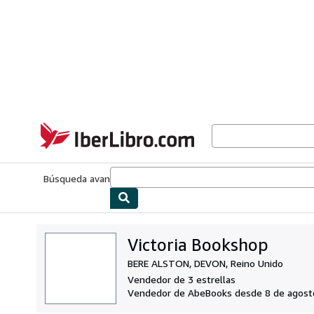
Pasar al contenido principal
IberLibro.com
Búsqueda avanzada
Colecciones
Libros antiguos
Arte y colecc
Victoria Bookshop
BERE ALSTON, DEVON, Reino Unido
Vendedor de 3 estrellas
Vendedor de AbeBooks desde 8 de agost