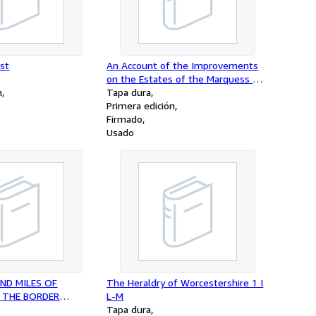
st
An Account of the Improvements
on the Estates of the Marquess of
n
Stafford, in the Counties of
Tapa dura
Stafford and Salop, and on the
Primera edición
Estate of Sutherland. With
Firmado
Remarks.
Usado
D MILES OF
The Heraldry of Worcestershire 1 I
 THE BORDER
L-M
KELAND AND
Tapa dura