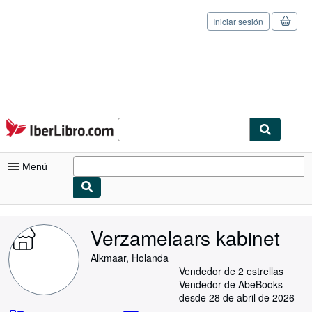
Iniciar sesión
Pasar al contenido principal
IberLibro.com
Menú
Mi cuenta
Verzamelaars kabinet
Consultar mis pedidos
Alkmaar, Holanda
Cerrar sesión
Vendedor de 2 estrellas
Vendedor de AbeBooks
Búsqueda avanzada
desde 28 de abril de 2026