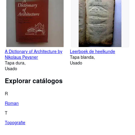
A Dictionary of Architecture by
Leerboek de heelkunde
Nikolaus Pevsner
Tapa blanda
Tapa dura
Usado
Usado
Explorar catálogos
R
Roman
T
Topografie