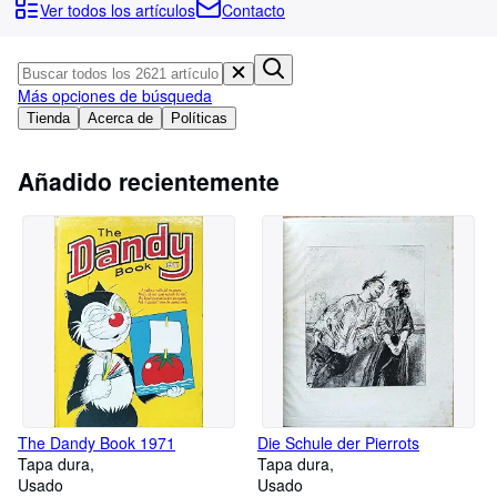
Colecciones
Ver todos los artículos
Contacto
Libros antiguos
Arte y coleccionismo
Más opciones de búsqueda
Vendedores
Tienda
Acerca de
Políticas
Comenzar a vender
Añadido recientemente
Ayuda
CERRAR
The Dandy Book 1971
Die Schule der Pierrots
Tapa dura
Tapa dura
Usado
Usado