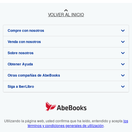
VOLVER AL INICIO
Compre con nosotros
Venda con nosotros
Búsqueda avanzada
Sobre nosotros
Colecciones
Comenzar a vender
Obtener Ayuda
Mi cuenta
Únase a nuestro programa de afiliados
Sobre IberLibro
Otras compañías de AbeBooks
Mis pedidos
Recomiende un vendedor
Medios
Preguntas frecuentes y guías
Siga a IberLibro
Ver carrito
Empleo
Atención al Cliente
AbeBooks.com
Política de Privacidad
AbeBooks.co.uk
Preferencias de cookies
AbeBooks.de
Aviso de cookies
AbeBooks.fr
Utilizando la página web, usted confirma que ha leído, entendido y acepta
los
términos y condiciones generales de utilización
.
Accesibilidad
AbeBooks.it