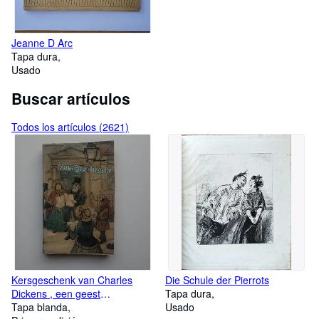
Jeanne D Arc
Tapa dura
Usado
Buscar artículos
Todos los artículos (2621)
Kersgeschenk van Charles
Die Schule der Pierrots
Dickens , een geest
Tapa dura
verschijning
Tapa blanda
Usado