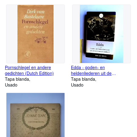
Pornschlegel en andere
Edda - goden- en
gedichten (Dutch Edition)
heldenliederen uit de
Tapa blanda
Germaanse oudheid
Tapa blanda
Usado
Usado