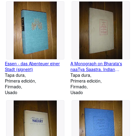
Essen - das Abenteuer einer
A Monograph on Bharata's
Stadt (signeirt)
naaTya Saastra. Indian
Tapa dura
Dramatology (signed)
Tapa dura
Primera edición
Primera edición
Firmado
Firmado
Usado
Usado