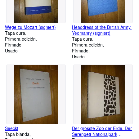
Wege zu Mozart (signiert)
Headdress of the British Army.
Tapa dura
Yeomanry (signiert)
Primera edición
Tapa dura
Firmado
Primera edición
Usado
Firmado
Usado
Seeckt
Der grösste Zoo der Erde. Der
Tapa blanda
Serengeti-Nationalpark