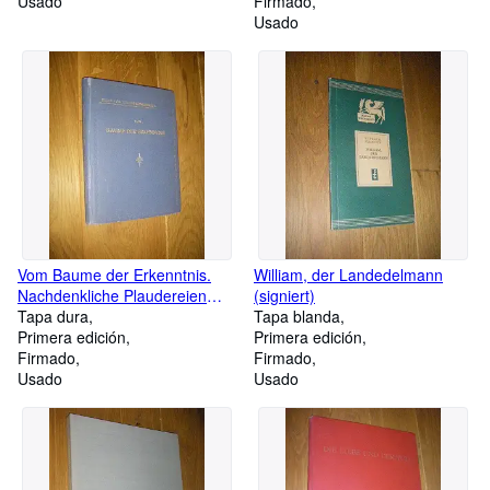
Usado
Geburts-Tage) (signiert)
Firmado
Usado
Vom Baume der Erkenntnis.
William, der Landedelmann
Nachdenkliche Plaudereien
(signiert)
(signiert)
Tapa dura
Tapa blanda
Primera edición
Primera edición
Firmado
Firmado
Usado
Usado