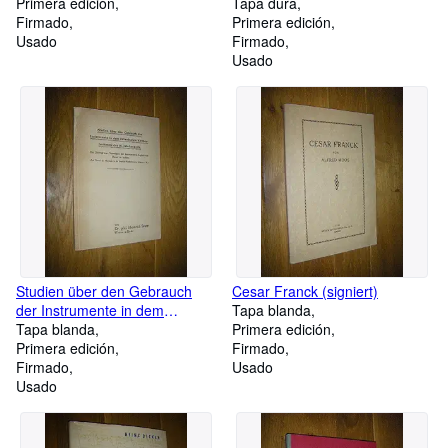
Primera edición
(signiert)
Tapa dura
Firmado
Primera edición
Usado
Firmado
Usado
Studien über den Gebrauch
Cesar Franck (signiert)
der Instrumente in dem
Tapa blanda
italienischen Kirchenorchester
Tapa blanda
Primera edición
des 18. Jahrhunderts. Ein
Primera edición
Firmado
Beitrag zur Geschichte der
Firmado
Usado
instrumental begleiteten Messe
Usado
in Italien