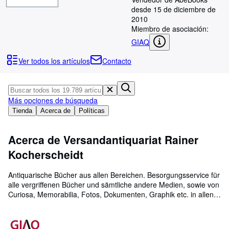
Colecciones
desde 15 de diciembre de
Libros antiguos
2010
Miembro de asociación:
Arte y coleccionismo
GIAQ
Vendedores
Ver todos los artículos
Contacto
Comenzar a vender
Ayuda
Más opciones de búsqueda
CERRAR
Tienda
Acerca de
Políticas
Acerca de Versandantiquariat Rainer
Kocherscheidt
Antiquarische Bücher aus allen Bereichen. Besorgungsservice für
alle vergriffenen Bücher und sämtliche andere Medien, sowie von
Curiosa, Memorabilia, Fotos, Dokumenten, Graphik etc. in allen
Sprachen aus aller Welt. Auch Dauersuche über längere Zeit.
Anruf oder Email genügt: 02051/54741 ,
alexandriabuch@aol.com . Versanddienstleister: Deutsche