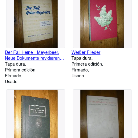
Der Fall Heine - Meyerbeer.
Weißer Flieder
Neue Dokumente revidieren
Tapa dura
ein Geschichtsurteil
Tapa dura
Primera edición
Primera edición
Firmado
Firmado
Usado
Usado