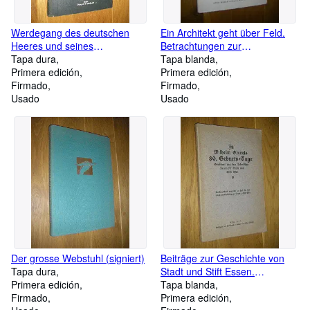
Werdegang des deutschen
Ein Architekt geht über Feld.
Heeres und seines
Betrachtungen zur
Offizierskorps
Tapa dura
Baugestaltung (signiert)
Tapa blanda
Primera edición
Primera edición
Firmado
Firmado
Usado
Usado
Der grosse Webstuhl (signiert)
Beiträge zur Geschichte von
Tapa dura
Stadt und Stift Essen.
Primera edición
Sechsunddreissigstes (36.)
Tapa blanda
Firmado
Heft. (Zu Wilhelm Grevels 80.
Primera edición