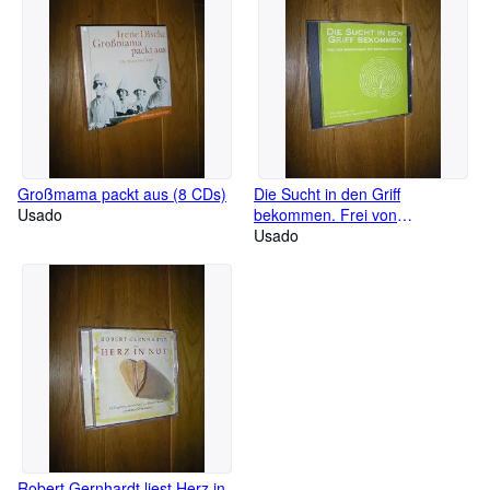
Großmama packt aus (8 CDs)
Die Sucht in den Griff
Usado
bekommen. Frei von
Abhängigkeit mit mentalem
Usado
Training (CD)
Robert Gernhardt liest Herz in