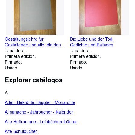
Gestaltungslehre für
Die Liebe und der Tod.
Gestaltende und alle, die den
Gedichte und Balladen
Sinn bildenden Gestaltens zu
Tapa dura
Tapa dura
verstehen sich bemühen
Primera edición
Primera edición
(signiert)
Firmado
Firmado
Usado
Usado
Explorar catálogos
A
Adel - Bekrönte Häupter - Monarchie
Almanache - Jahrbücher - Kalender
Alte Heftromane - Leihbüchereibücher
Alte Schulbücher