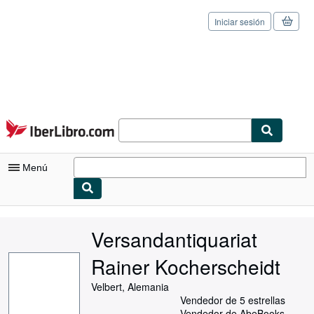
Iniciar sesión
Pasar al contenido principal
IberLibro.com
Menú
Mi cuenta
Versandantiquariat
Consultar mis pedidos
Rainer Kocherscheidt
Cerrar sesión
Velbert, Alemania
Búsqueda avanzada
Vendedor de 5 estrellas
Vendedor de AbeBooks