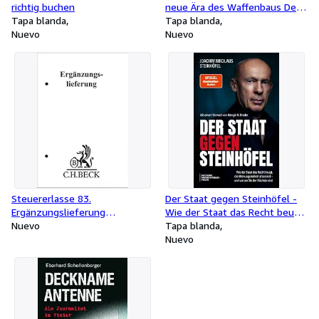
richtig buchen
neue Ära des Waffenbaus Der
Tapa blanda
Tod des Waffenrechts. Ghost
Tapa blanda
Nuevo
Guns - 3D-Druck, Fakten,
Nuevo
Risiken, Lösungen (Der
SPIEGEL-Bestseller Nr. 1)
Steuererlasse 83.
Der Staat gegen Steinhöfel -
Ergänzungslieferung
Wie der Staat das Recht beugt,
Rechtsstand: 31. Januar 2026
Nuevo
die Meinungsfreiheit attackiert
Tapa blanda
- und warum Sie der Nächste
Nuevo
sind. SPIEGEL-#1-Autor: Wie
Politik gegen die Bürger
vorgeht