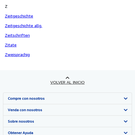
Z
Zeitgeschichte
Zeitgeschichte allg.
Zeitschriften
Zitate
Zweisprachig
VOLVER AL INICIO
Compre con nosotros
Búsqueda avanzada
Venda con nosotros
Colecciones
Comenzar a vender
Sobre nosotros
Mi cuenta
Únase a nuestro programa de afiliados
Sobre IberLibro
Obtener Ayuda