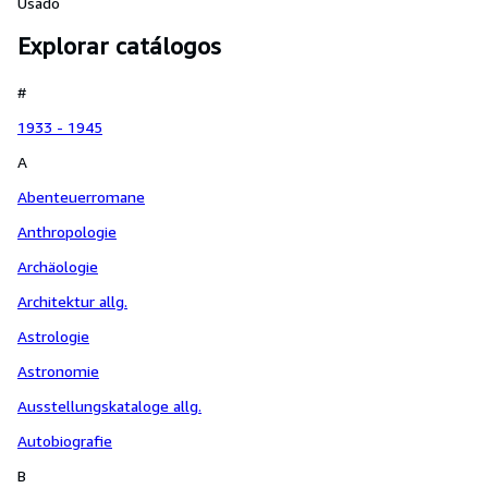
Gemeinschaften zwischen den
Usado
beiden Weltkriegen.
Explorar catálogos
Wissenschaftliche Beiträge zur
Geschichte und Landeskunde
Ost - Mitteleuropas.
#
1933 - 1945
A
Abenteuerromane
Anthropologie
Archäologie
Architektur allg.
Astrologie
Astronomie
Ausstellungskataloge allg.
Autobiografie
B