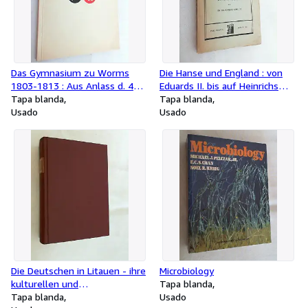
Das Gymnasium zu Worms
Die Hanse und England : von
1803-1813 : Aus Anlass d. 400-
Eduards II. bis auf Heinrichs
Jahrfeier d. Gymnasiums nach
Tapa blanda
VIII. Zeit. Abhandlungen zur
Tapa blanda
d. Quellen.
Usado
Verkehrs- und Seegeschichte ;
Usado
Bd. 5
Die Deutschen in Litauen - ihre
Microbiology
kulturellen und
Tapa blanda
wirtschaftlichen
Tapa blanda
Usado