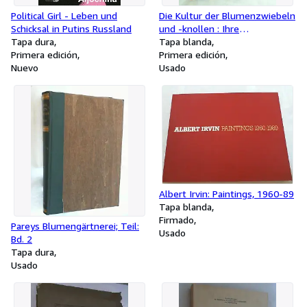
Political Girl - Leben und
Die Kultur der Blumenzwiebeln
Schicksal in Putins Russland
und -knollen : Ihre
Tapa dura
Vermehrung, Anzucht u.
Tapa blanda
Primera edición
Behandlung.
Primera edición
Nuevo
Usado
Albert Irvin: Paintings, 1960-89
Tapa blanda
Firmado
Pareys Blumengärtnerei; Teil:
Usado
Bd. 2
Tapa dura
Usado