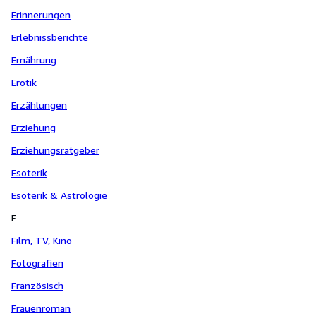
Erinnerungen
Erlebnissberichte
Ernährung
Erotik
Erzählungen
Erziehung
Erziehungsratgeber
Esoterik
Esoterik & Astrologie
F
Film, TV, Kino
Fotografien
Französisch
Frauenroman