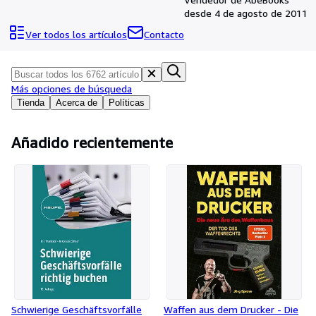
Colecciones
desde 4 de agosto de 2011
Libros antiguos
Ver todos los artículos
Contacto
Arte y coleccionismo
Vendedores
Más opciones de búsqueda
Comenzar a vender
Tienda
Acerca de
Políticas
Ayuda
Añadido recientemente
CERRAR
Schwierige Geschäftsvorfälle
Waffen aus dem Drucker - Die