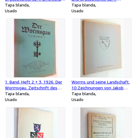
d. eiszeitl. Menschen u. s.
Tapa blanda
Erforschung d. eiszeitl.
Tapa blanda
Zeitalters / Die Eiszeit. Zs. f.
Usado
Menschen u. s. Zeitalters / Die
Usado
allgemeine Eiszeitforschung.
Eiszeit. Zs. f. allgemeine
Eiszeitforschung.
1. Band, Heft 2 + 3, 1926. Der
Worms und seine Landschaft.
Wormsgau. Zeitschrift des
10 Zeichnungen von Jakob
Altertumsvereins der Direktion
Tapa blanda
Deichelmann.
Tapa blanda
der Städt. Sammlungen der
Usado
Usado
Direktion der Stadtbibliothek
und des Stadtarchivs zu
Worms