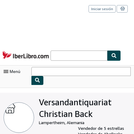
Iniciar sesión
Pasar al contenido principal
IberLibro.com
Menú
Mi cuenta
Versandantiquariat
Consultar mis pedidos
Christian Back
Cerrar sesión
Lampertheim, Alemania
Búsqueda avanzada
Vendedor de 5 estrellas
Vendedor de AbeBooks