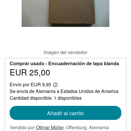
CERRAR
Imagen del vendedor
Comprar usado -
Encuadernación de tapa blanda
EUR 25,00
Precio
EUR
Envío por EUR 9,95
25,00
Más
Se envía de Alemania a Estados Unidos de America
información
sobre
Cantidad disponible: 1 disponibles
las
tarifas
de
Añadir al carrito
envío
Vendido por
Ottmar Müller
,
Offenburg, Alemania