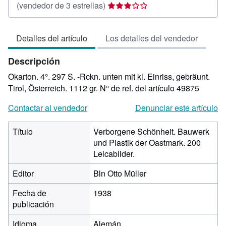
Calificación
(vendedor de 3 estrellas)
del
vendedor:
Detalles del artículo
Los detalles del vendedor
3
de
Descripción
5
estrellas
Okarton. 4°. 297 S. -Rckn. unten mit kl. Einriss, gebräunt.
Tirol, Österreich. 1112 gr.
N° de ref. del artículo 49875
Contactar al vendedor
Denunciar este artículo
Título
Verborgene Schönheit. Bauwerk
und Plastik der Oastmark. 200
Leicabilder.
Editor
Bln Otto Müller
Fecha de
1938
publicación
Idioma
Alemán