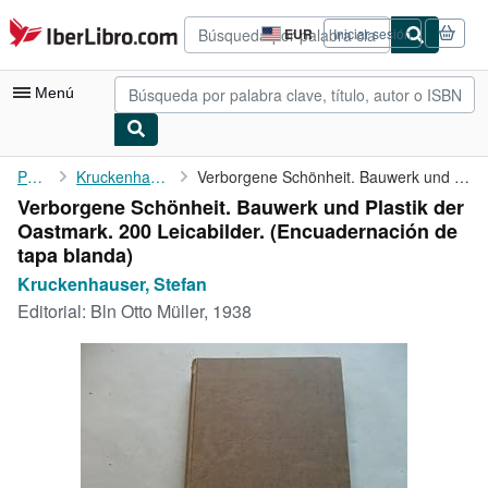
Pasar al contenido principal
IberLibro.com
EUR
Iniciar sesión
Preferencias
de
compra
Menú
del
sitio.
Mi cuenta
Portada
Kruckenhauser, Stefan
Verborgene Schönheit. Bauwerk und Plastik der Oastmark. 200 ...
Verborgene Schönheit. Bauwerk und Plastik der
Consultar mis pedidos
Oastmark. 200 Leicabilder. (Encuadernación de
Búsqueda avanzada
tapa blanda)
Kruckenhauser, Stefan
Colecciones
Editorial:
Bln Otto Müller, 1938
Libros antiguos
Arte y coleccionismo
Vendedores
Comenzar a vender
Ayuda