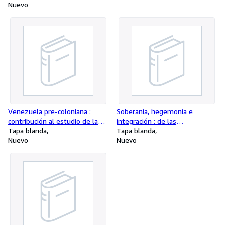
Nuevo
Manhattan Bank, Hato Rey,
Puerto Rico.
Venezuela pre-coloniana :
Soberanía, hegemonía e
contribución al estudio de las
integración : de las
analogías míticas, idiomáticas y
Tapa blanda
democracias en revolución en
Tapa blanda
religiosas de los aborígenes
Nuevo
América Latina. -- ( Obras
Nuevo
venezolanos con los del
académicas )
continente asiático.