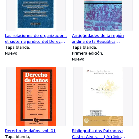
Las relaciones de organización :
Antigüedades de la región
el sistema jurídico del Derecho
andina de la República
Privado.
Tapa blanda
Argentina y del desierto de
Tapa blanda
Nuevo
Atacama.-- ( Arte-ciencia en
Primera edición
Jujuy en el pasado )
Nuevo
Derecho de daños. vol. 01
Bibliografia dos Patronos :
Tapa blanda
Castro Alves. -- ( Afrânio