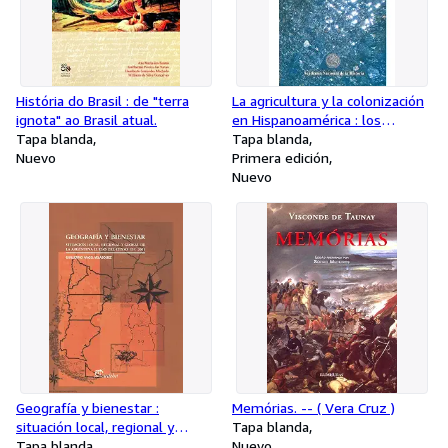
História do Brasil : de "terra
La agricultura y la colonización
ignota" ao Brasil atual.
en Hispanoamérica : los
Tapa blanda
estados del Plata.
Tapa blanda
Nuevo
Primera edición
Nuevo
Geografía y bienestar :
Memórias. -- ( Vera Cruz )
situación local, regional y
Tapa blanda
global de la Argentna luego
Tapa blanda
Nuevo