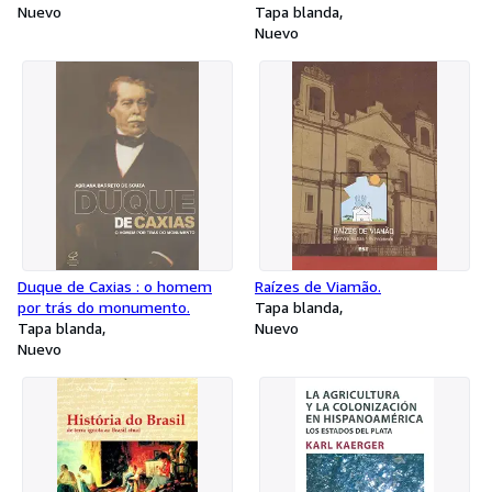
Nuevo
Peixoto ; 4 )
Tapa blanda
Nuevo
Duque de Caxias : o homem
Raízes de Viamão.
por trás do monumento.
Tapa blanda
Tapa blanda
Nuevo
Nuevo