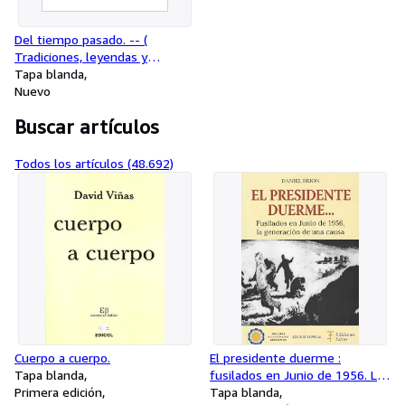
Del tiempo pasado. -- (
Tradiciones, leyendas y
sucedidos del México virreinal )
Tapa blanda
Nuevo
Buscar artículos
Todos los artículos (48.692)
Cuerpo a cuerpo.
El presidente duerme :
Tapa blanda
fusilados en Junio de 1956. La
Primera edición
generacion de una causa.
Tapa blanda