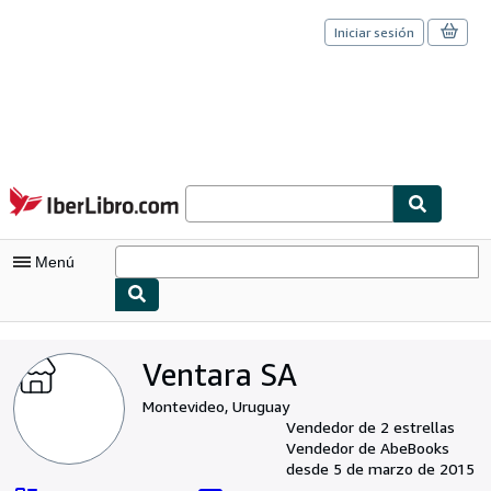
Iniciar sesión
Pasar al contenido principal
IberLibro.com
Menú
Mi cuenta
Ventara SA
Consultar mis pedidos
Montevideo, Uruguay
Cerrar sesión
Vendedor de 2 estrellas
Vendedor de AbeBooks
Búsqueda avanzada
desde 5 de marzo de 2015