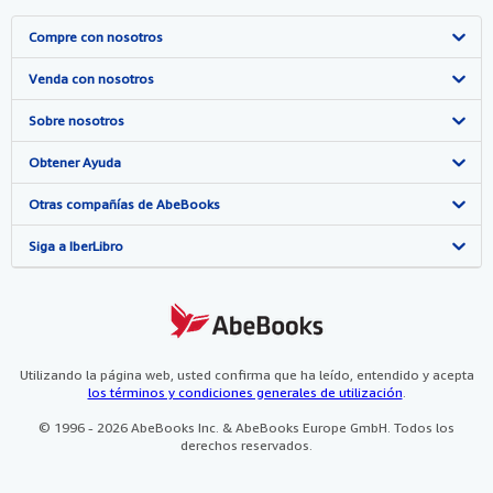
Compre con nosotros
Búsqueda avanzada
Venda con nosotros
Colecciones
Comenzar a vender
Sobre nosotros
Mi cuenta
Únase a nuestro programa de afiliados
Sobre IberLibro
Obtener Ayuda
Mis pedidos
Recomiende un vendedor
Medios
Preguntas frecuentes y guías
Otras compañías de AbeBooks
Ver carrito
Empleo
Atención al Cliente
AbeBooks.com
Siga a IberLibro
Política de Privacidad
AbeBooks.co.uk
Preferencias de cookies
AbeBooks.de
Aviso de cookies
AbeBooks.fr
Utilizando la página web, usted confirma que ha leído, entendido y acepta
los términos y condiciones generales de utilización
.
Accesibilidad
AbeBooks.it
© 1996 - 2026 AbeBooks Inc. & AbeBooks Europe GmbH. Todos los
derechos reservados.
AbeBooks Aus/NZ