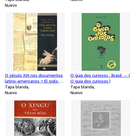
del censo 2001.-- ( Manuales )
Nuevo
O século XIX nos documentos
O guia dos curiosos : Brasil. -- (
latino-americanos = El siglo XIX
O guia dos curiosos )
en los documentos latino-
Tapa blanda
Tapa blanda
americanos.
Nuevo
Nuevo