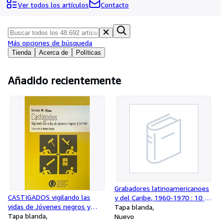
Colecciones
Ver todos los artículos
Contacto
Libros antiguos
Arte y coleccionismo
Más opciones de búsqueda
Vendedores
Tienda
Acerca de
Políticas
Comenzar a vender
Añadido recientemente
Ayuda
CERRAR
Grabadores latinoamericanoes
CASTIGADOS vigilando las
y del Caribe, 1960-1970 : 10 de
vidas de Jóvenes negros y
noviembre de 1995 a 23 de
Tapa blanda
latinos (Spanish edition)
Tapa blanda
febrero de 1996, Chase
Nuevo