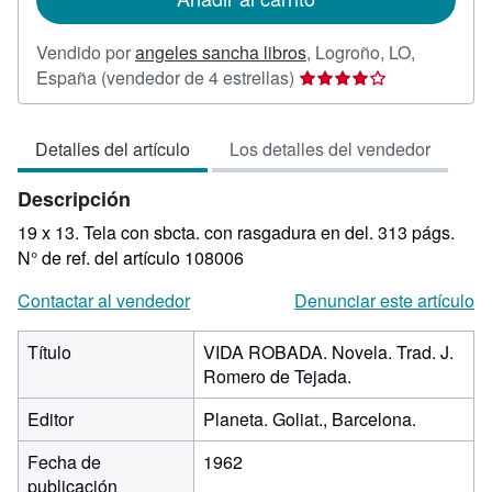
Vendido por
angeles sancha libros
,
Logroño, LO,
Calificación
España
(vendedor de 4 estrellas)
del
vendedor:
Detalles del artículo
Los detalles del vendedor
4
de
Descripción
5
estrellas
19 x 13. Tela con sbcta. con rasgadura en del. 313 págs.
N° de ref. del artículo 108006
Contactar al vendedor
Denunciar este artículo
Título
VIDA ROBADA. Novela. Trad. J.
Romero de Tejada.
Editor
Planeta. Goliat., Barcelona.
Fecha de
1962
publicación