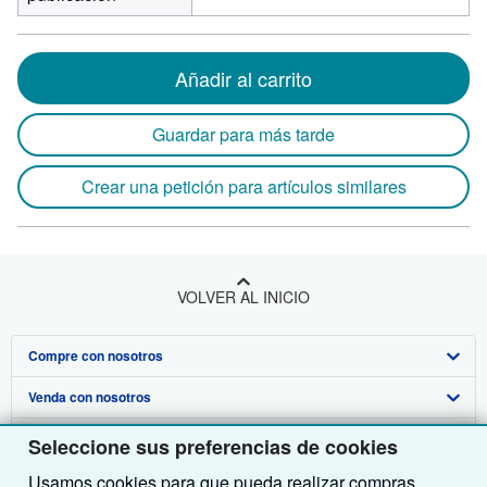
Añadir al carrito
Guardar para más tarde
Crear una petición para artículos similares
VOLVER AL INICIO
Compre con nosotros
Venda con nosotros
Búsqueda avanzada
Sobre nosotros
Colecciones
Comenzar a vender
Seleccione sus preferencias de cookies
Usamos cookies para que pueda realizar compras,
Obtener Ayuda
Mi cuenta
Únase a nuestro programa de afiliados
Sobre IberLibro