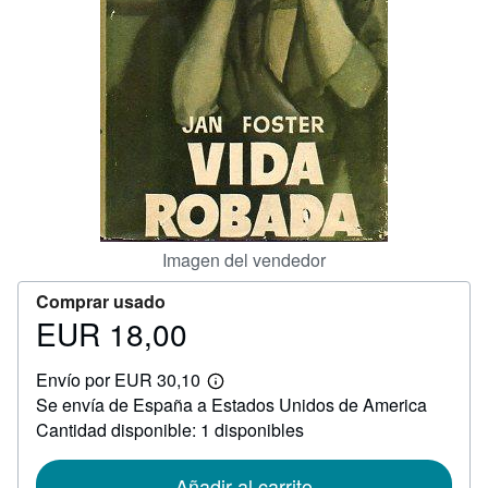
CERRAR
Imagen del vendedor
Comprar usado
EUR 18,00
Precio
EUR
Envío por EUR 30,10
18,00
Más
Se envía de España a Estados Unidos de America
información
sobre
Cantidad disponible: 1 disponibles
las
tarifas
de
Añadir al carrito
envío