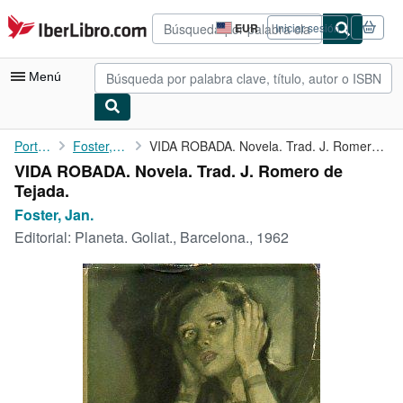
Pasar al contenido principal
IberLibro.com
EUR
Iniciar sesión
Preferencias
de
compra
Menú
del
sitio.
Mi cuenta
Portada
Foster, Jan.
VIDA ROBADA. Novela. Trad. J. Romero de Tejada.
VIDA ROBADA. Novela. Trad. J. Romero de
Consultar mis pedidos
Tejada.
Búsqueda avanzada
Foster, Jan.
Editorial:
Planeta. Goliat., Barcelona., 1962
Colecciones
Libros antiguos
Arte y coleccionismo
Vendedores
Comenzar a vender
Ayuda