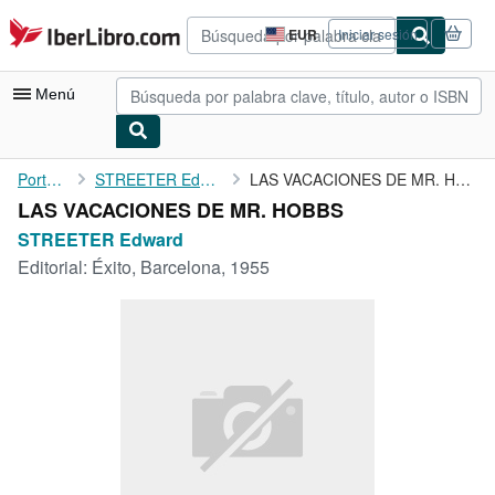
Pasar al contenido principal
IberLibro.com
EUR
Iniciar sesión
Preferencias
de
compra
Menú
del
sitio.
Mi cuenta
Portada
STREETER Edward
LAS VACACIONES DE MR. HOBBS
LAS VACACIONES DE MR. HOBBS
Consultar mis pedidos
STREETER Edward
Búsqueda avanzada
Editorial:
Éxito, Barcelona, 1955
Colecciones
Libros antiguos
Arte y coleccionismo
Vendedores
Comenzar a vender
Ayuda