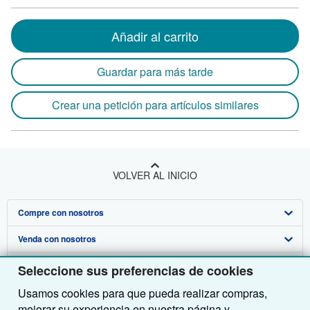
Añadir al carrito
Guardar para más tarde
Crear una petición para artículos similares
VOLVER AL INICIO
Compre con nosotros
Venda con nosotros
Búsqueda avanzada
Sobre nosotros
Colecciones
Comenzar a vender
Seleccione sus preferencias de cookies
Usamos cookies para que pueda realizar compras,
Obtener Ayuda
Mi cuenta
Únase a nuestro programa de afiliados
Sobre IberLibro
mejorar su experiencia en nuestra página y