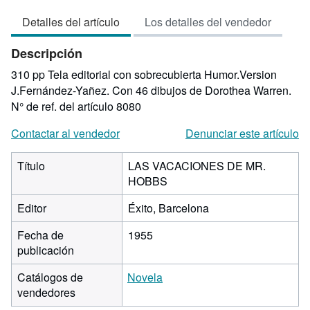
vendedor:
Detalles del artículo
Los detalles del vendedor
5
de
Descripción
5
estrellas
310 pp Tela editorial con sobrecubierta Humor.Version
J.Fernández-Yañez. Con 46 dibujos de Dorothea Warren.
N° de ref. del artículo 8080
Contactar al vendedor
Denunciar este artículo
Título
LAS VACACIONES DE MR.
HOBBS
Editor
Éxito, Barcelona
Fecha de
1955
publicación
Catálogos de
Novela
vendedores