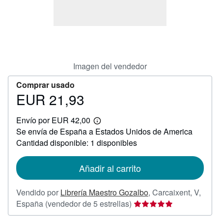
CERRAR
Imagen del vendedor
Comprar usado
EUR 21,93
Precio
EUR
Envío por EUR 42,00
21,93
Más
Se envía de España a Estados Unidos de America
información
sobre
Cantidad disponible: 1 disponibles
las
tarifas
de
Añadir al carrito
envío
Vendido por
Librería Maestro Gozalbo
,
Carcaixent, V,
Calificación
España
(vendedor de 5 estrellas)
del