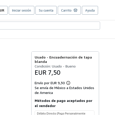
UR
Iniciar sesión
Su cuenta
Carrito
Ayuda
referencias
e
ompra
el
itio.
Usado -
Encuadernación de tapa
blanda
Condición: Usado - Bueno
EUR 7,50
Envío por EUR 9,30
Más
Se envía de México a Estados Unidos
información
sobre
de America
las
tarifas
Métodos de pago aceptados por
de
el vendedor
envío
Débito Directo (Pago Personalmente