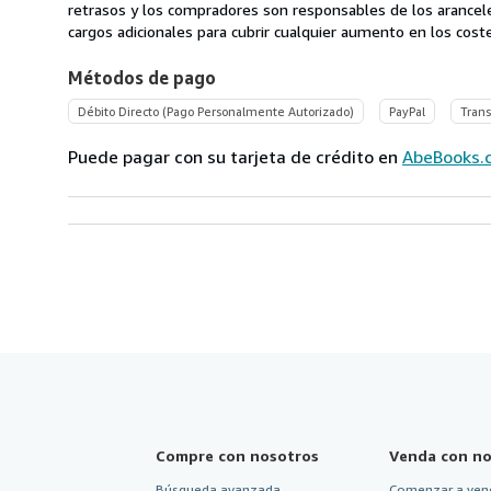
de
retrasos y los compradores son responsables de los arancel
México
cargos adicionales para cubrir cualquier aumento en los coste
a
Métodos de pago
Estados
Unidos
Débito Directo (Pago Personalmente Autorizado)
PayPal
Trans
de
America
Puede pagar con su tarjeta de crédito en
AbeBooks.
Compre con nosotros
Venda con no
Búsqueda avanzada
Comenzar a ven