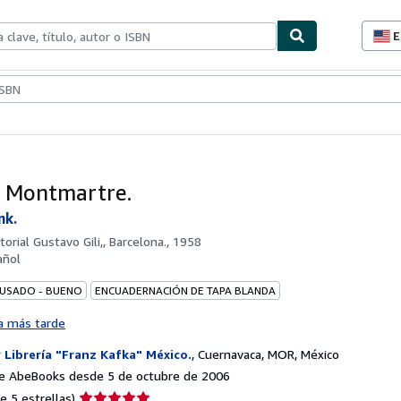
E
P
d
c
ionismo
Vendedores
Comenzar a vender
d
s
o. Montmartre.
nk.
torial Gustavo Gili,, Barcelona., 1958
añol
 USADO - BUENO
ENCUADERNACIÓN DE TAPA BLANDA
a más tarde
r
Librería "Franz Kafka" México.
,
Cuernavaca, MOR, México
e AbeBooks desde 5 de octubre de 2006
Calificación
e 5 estrellas)