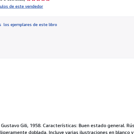
del
ículos de este vendedor
vendedor:
5
de
os
los ejemplares de este libro
5
estrellas
l Gustavo Gili, 1958. Características: Buen estado general. Rús
ligeramente doblada. Incluye varias ilustraciones en blanco y