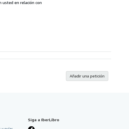
n usted en relación con
Añadir una petición
Siga a IberLibro
 y guías