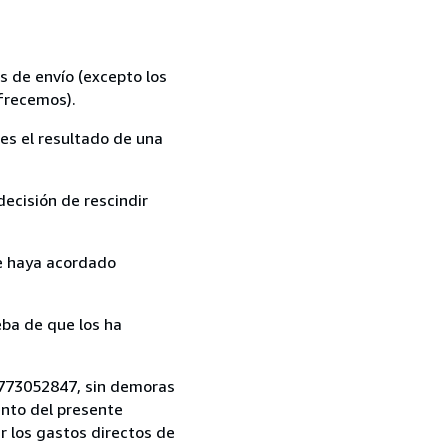
s de envío (excepto los
ofrecemos).
es el resultado de una
ecisión de rescindir
ue haya acordado
ba de que los ha
)7773052847, sin demoras
ento del presente
r los gastos directos de