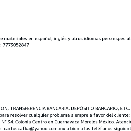
de materiales en español, inglés y otros idiomas pero especi
ls: 7773052847
NION, TRANSFERENCIA BANCARIA, DEPÓSITO BANCARIO, ETC.
ra resolver cualquier problema siempre a favor del cliente: 
ana N° 34. Colonia Centro en Cuernavaca Morelos México. Atenci
e: cartoscafka@yahoo.com.mx o bien a los teléfonos siguientes