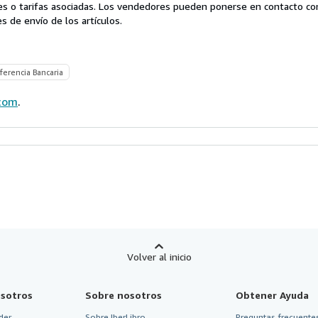
es o tarifas asociadas. Los vendedores pueden ponerse en contacto co
s de envío de los artículos.
ferencia Bancaria
com
.
Volver al inicio
sotros
Sobre nosotros
Obtener Ayuda
der
Sobre IberLibro
Preguntas frecuentes