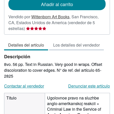
de
Añadir al carrito
envío
Vendido por
Wittenborn Art Books
,
San Francisco,
CA, Estados Unidos de America
(vendedor de 5
Calificación
estrellas)
del
vendedor:
Detalles del artículo
Los detalles del vendedor
5
de
Descripción
5
estrellas
8vo. 56 pp. Text in Russian. Very good in wraps. Offset
discoloration to cover edges.
N° de ref. del artículo 65-
2825
Contactar al vendedor
Denunciar este artículo
Título
Ugolovnoe pravo na sluzhbe
anglo-amerikanskoj reakcii =
Criminal Law in the Service of