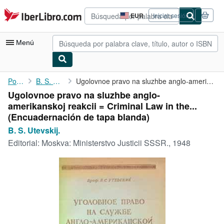
Pasar al contenido principal
IberLibro.com
EUR
Iniciar sesión
Preferencias
de
compra
Menú
del
sitio.
Mi cuenta
Portada
B. S. Utevskij.
Ugolovnoe pravo na sluzhbe anglo-amerikanskoj reakcii = Criminal...
Ugolovnoe pravo na sluzhbe anglo-
Consultar mis pedidos
amerikanskoj reakcii = Criminal Law in the...
Búsqueda avanzada
(Encuadernación de tapa blanda)
B. S. Utevskij.
Colecciones
Editorial:
Moskva: Ministerstvo Justicii SSSR., 1948
Libros antiguos
Arte y coleccionismo
Vendedores
Comenzar a vender
Ayuda