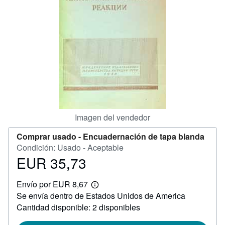
CERRAR
Imagen del vendedor
Comprar usado -
Encuadernación de tapa blanda
Condición: Usado - Aceptable
EUR 35,73
Precio
EUR
Envío por EUR 8,67
35,73
Más
Se envía dentro de Estados Unidos de America
información
sobre
Cantidad disponible: 2 disponibles
las
tarifas