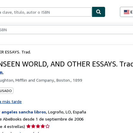
E
P
d
c
ionismo
Vendedores
Comenzar a vender
d
s
 ESSAYS. Trad.
NSEEN WORLD, AND OTHER ESSAYS. Trad
n.
ughton, Mifflin and Company., Boston., 1899
 USADO
a más tarde
r
angeles sancha libros
,
Logroño, LO, España
e AbeBooks desde 1 de septiembre de 2006
Calificación
e 4 estrellas)
del