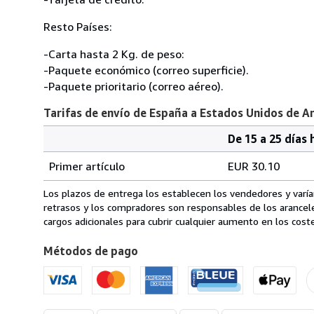
Resto Países:
-Carta hasta 2 Kg. de peso:
-Paquete económico (correo superficie).
-Paquete prioritario (correo aéreo).
Tarifas de envío de España a Estados Unidos de A
De 15 a 25 días 
Cantidad
Tarifas
del
Primer artículo
EUR 30.10
pedido
de
envío
Los plazos de entrega los establecen los vendedores y varían
de
retrasos y los compradores son responsables de los arancel
España
cargos adicionales para cubrir cualquier aumento en los coste
a
Métodos de pago
Estados
Unidos
de
America