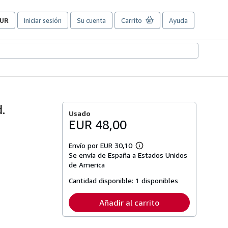
UR
Iniciar sesión
Su cuenta
Carrito
Ayuda
referencias
e
ompra
el
itio.
.
Usado
EUR 48,00
Envío por EUR 30,10
Más
Se envía de España a Estados Unidos
información
sobre
de America
las
tarifas
Cantidad disponible:
1 disponibles
de
envío
Añadir al carrito