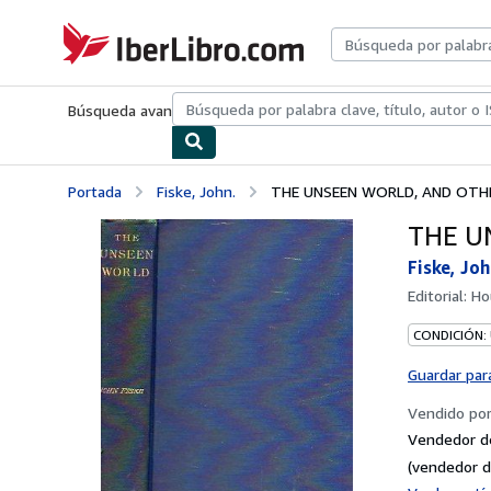
Pasar al contenido principal
IberLibro.com
Búsqueda avanzada
Colecciones
Libros antiguos
Arte y colecc
Portada
Fiske, John.
THE UNSEEN WORLD, AND OTHER
THE U
Fiske, Joh
Editorial:
Ho
CONDICIÓN:
Guardar par
Vendido po
Vendedor d
(vendedor d