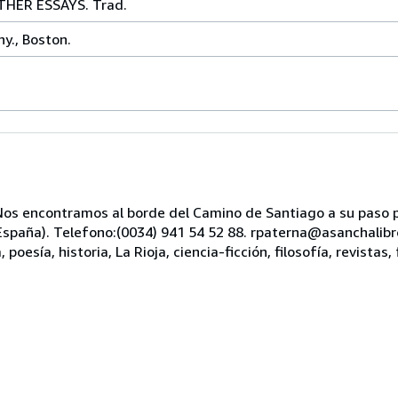
HER ESSAYS. Trad.
y., Boston.
s encontramos al borde del Camino de Santiago a su paso po
, España). Telefono:(0034) 941 54 52 88. rpaterna@asanchali
oesía, historia, La Rioja, ciencia-ficción, filosofía, revistas, 