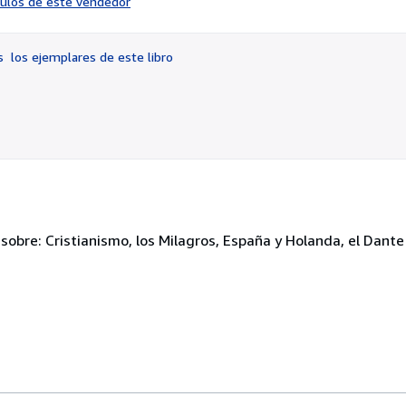
ículos de este vendedor
vendedor:
4
de
os
los ejemplares de este libro
5
estrellas
sobre: Cristianismo, los Milagros, España y Holanda, el Dante