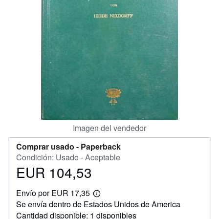
CERRAR
Imagen del vendedor
Comprar usado -
Paperback
Condición: Usado - Aceptable
EUR 104,53
Precio
EUR
Envío por EUR 17,35
104,53
Más
Se envía dentro de Estados Unidos de America
información
sobre
Cantidad disponible: 1 disponibles
las