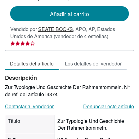
tarifas
de
Añadir al carrito
envío
Vendido por
SEATE BOOKS
,
APO, AP, Estados
Calificación
Unidos de America
(vendedor de 4 estrellas)
del
vendedor:
4
Detalles del artículo
Los detalles del vendedor
de
5
Descripción
estrellas
Zur Typologie Und Geschichte Der Rahmentrommeln.
N°
de ref. del artículo I4374
Contactar al vendedor
Denunciar este artículo
Título
Zur Typologie Und Geschichte
Der Rahmentrommeln.