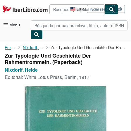
Pasar al contenido principal
IberLibro.com
EUR
Iniciar sesión
Preferencias
de
compra
Menú
del
sitio.
Mi cuenta
Portada
Nixdorff, Heide
Zur Typologie Und Geschichte Der Rahmentrommeln.
Zur Typologie Und Geschichte Der
Consultar mis pedidos
Rahmentrommeln. (Paperback)
Búsqueda avanzada
Nixdorff, Heide
Editorial:
White Lotus Press, Berlin, 1917
Colecciones
Libros antiguos
Arte y coleccionismo
Vendedores
Comenzar a vender
Ayuda