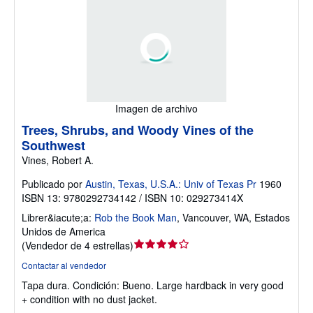
Imagen de archivo
Trees, Shrubs, and Woody Vines of the
Southwest
Vines, Robert A.
Publicado por
Austin, Texas, U.S.A.: Univ of Texas Pr
1960
ISBN 13: 9780292734142 / ISBN 10: 029273414X
Librer&iacute;a:
Rob the Book Man
,
Vancouver, WA, Estados
Unidos de America
Calificación
(
Vendedor de 4 estrellas
)
del
Contactar al vendedor
vendedor:
Tapa dura.
Condición: Bueno.
Large hardback in very good
4
+ condition with no dust jacket.
de