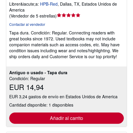
Librer&iacute;a:
HPB-Red
,
Dallas, TX, Estados Unidos de
America
Calificación
(
Vendedor de 5 estrellas
)
del
Contactar al vendedor
vendedor:
Tapa dura.
Condición: Regular.
Connecting readers with
5
great books since 1972. Used textbooks may not include
de
companion materials such as access codes, etc. May have
5
condition issues including wear and notes/highlighting. We
estrellas
ship orders daily and Customer Service is our top priority!
Antiguo o usado - Tapa dura
Condición: Regular
EUR 14,94
EUR 3,24 gastos de envío en Estados Unidos de America
Cantidad disponible: 1 disponibles
Añadir al carrito