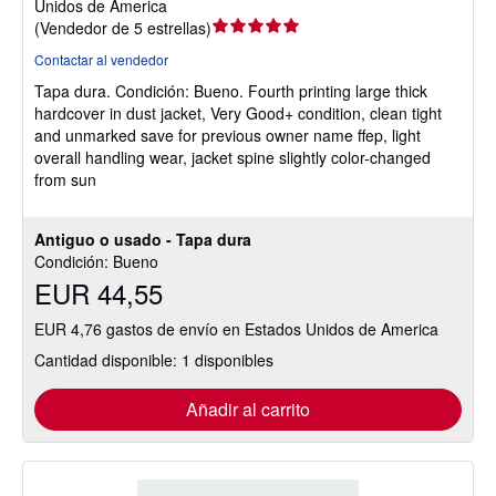
Unidos de America
Calificación
(
Vendedor de 5 estrellas
)
del
Contactar al vendedor
vendedor:
Tapa dura.
Condición: Bueno.
Fourth printing large thick
5
hardcover in dust jacket, Very Good+ condition, clean tight
de
and unmarked save for previous owner name ffep, light
5
overall handling wear, jacket spine slightly color-changed
estrellas
from sun
Antiguo o usado - Tapa dura
Condición: Bueno
EUR 44,55
EUR 4,76 gastos de envío en Estados Unidos de America
Cantidad disponible: 1 disponibles
Añadir al carrito