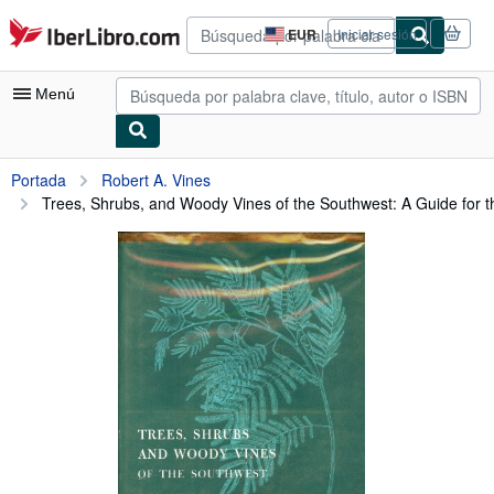
Pasar al contenido principal
IberLibro.com
EUR
Iniciar sesión
Preferencias
de
compra
Menú
del
sitio.
Mi cuenta
Portada
Robert A. Vines
Trees, Shrubs, and Woody Vines of the Southwest: A Guide for th
Consultar mis pedidos
Búsqueda avanzada
Colecciones
Libros antiguos
Arte y coleccionismo
Vendedores
Comenzar a vender
Ayuda