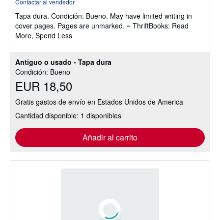
Contactar al vendedor
vendedor:
Tapa dura.
Condición: Bueno.
May have limited writing in
5
cover pages. Pages are unmarked. ~ ThriftBooks: Read
de
More, Spend Less
5
estrellas
Antiguo o usado - Tapa dura
Condición: Bueno
EUR 18,50
Gratis gastos de envío en Estados Unidos de America
Cantidad disponible: 1 disponibles
Añadir al carrito