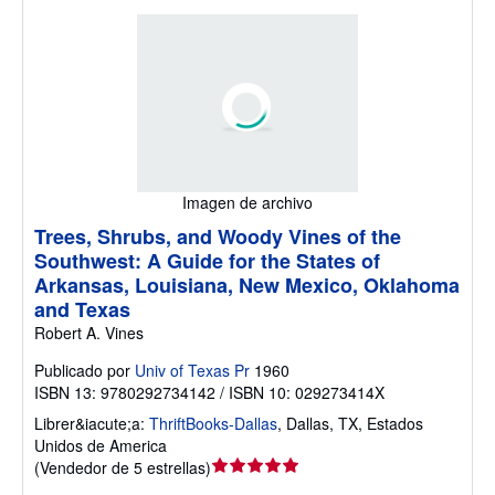
Imagen de archivo
Trees, Shrubs, and Woody Vines of the
Southwest: A Guide for the States of
Arkansas, Louisiana, New Mexico, Oklahoma
and Texas
Robert A. Vines
Publicado por
Univ of Texas Pr
1960
ISBN 13: 9780292734142 / ISBN 10: 029273414X
Librer&iacute;a:
ThriftBooks-Dallas
,
Dallas, TX, Estados
Unidos de America
Calificación
(
Vendedor de 5 estrellas
)
del