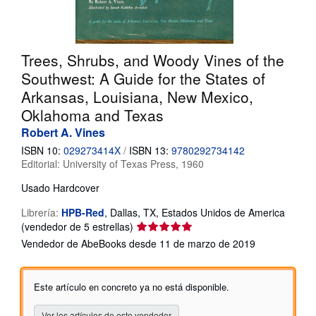
CERRAR
Trees, Shrubs, and Woody Vines of the
Southwest: A Guide for the States of
Arkansas, Louisiana, New Mexico,
Oklahoma and Texas
Robert A. Vines
ISBN 10:
029273414X
/
ISBN 13:
9780292734142
Editorial:
University of Texas Press, 1960
Usado
Hardcover
Librería:
HPB-Red
,
Dallas, TX, Estados Unidos de America
Calificación
(vendedor de 5 estrellas)
del
Vendedor de AbeBooks desde 11 de marzo de 2019
vendedor:
5
de
Este artículo en concreto ya no está disponible.
5
estrellas
Ver los artículos de este vendedor