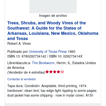
Imagen de archivo
Trees, Shrubs, and Woody Vines of the
Southwest: A Guide for the States of
Arkansas, Louisiana, New Mexico, Oklahoma
and Texas
Robert A. Vines
Publicado por
University of Texas Press
1960
ISBN 13: 9780292734142 / ISBN 10: 029273414X
Librer&iacute;a:
The Bookworm
,
Herrin, IL, Estados Unidos
de America
Calificación
(
Vendedor de 4 estrellas
)
del
Contactar al vendedor
vendedor:
Tapa dura.
Condición: Aceptable.
third printing, 1974
4
hardcover; clean text; top edge light rippling to some pages;
de
dust jacket has some chipping - now in mylar cover; A1S1
5
estrellas