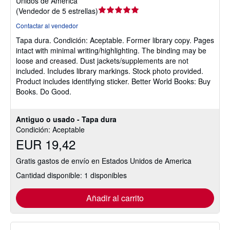
Unidos de America
Calificación
(
Vendedor de 5 estrellas
)
del
Contactar al vendedor
vendedor:
Tapa dura.
Condición: Aceptable.
Former library copy. Pages
5
intact with minimal writing/highlighting. The binding may be
de
loose and creased. Dust jackets/supplements are not
5
included. Includes library markings. Stock photo provided.
estrellas
Product includes identifying sticker. Better World Books: Buy
Books. Do Good.
Antiguo o usado - Tapa dura
Condición: Aceptable
EUR 19,42
Gratis gastos de envío en Estados Unidos de America
Cantidad disponible: 1 disponibles
Añadir al carrito