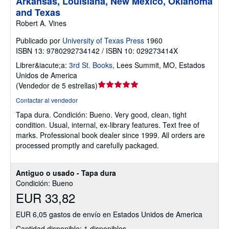
Arkansas, Louisiana, New Mexico, Oklahoma
and Texas
Robert A. Vines
Publicado por
University of Texas Press
1960
ISBN 13: 9780292734142 / ISBN 10: 029273414X
Librer&iacute;a:
3rd St. Books
,
Lees Summit, MO, Estados
Unidos de America
Calificación
(
Vendedor de 5 estrellas
)
del
Contactar al vendedor
vendedor:
Tapa dura.
Condición: Bueno.
Very good, clean, tight
5
condition. Usual, internal, ex-library features. Text free of
de
marks. Professional book dealer since 1999. All orders are
5
processed promptly and carefully packaged.
estrellas
Antiguo o usado - Tapa dura
Condición: Bueno
EUR 33,82
EUR 6,05 gastos de envío en Estados Unidos de America
Cantidad disponible: 1 disponibles