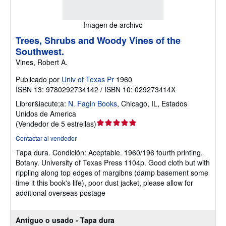
Imagen de archivo
Trees, Shrubs and Woody Vines of the
Southwest.
Vines, Robert A.
Publicado por
Univ of Texas Pr
1960
ISBN 13: 9780292734142 / ISBN 10: 029273414X
Librer&iacute;a:
N. Fagin Books
,
Chicago, IL, Estados
Unidos de America
Calificación
(
Vendedor de 5 estrellas
)
del
Contactar al vendedor
vendedor:
Tapa dura.
Condición: Aceptable.
1960/196 fourth printing.
5
Botany. University of Texas Press 1104p. Good cloth but with
de
rippling along top edges of margibns (damp basement some
5
time it this book's life), poor dust jacket, please allow for
estrellas
additional overseas postage
Antiguo o usado - Tapa dura