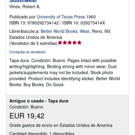
Vines, Robert A.
Publicado por
University of Texas Press
1960
ISBN 13: 9780292734142 / ISBN 10: 029273414X
Librer&iacute;a:
Better World Books: West
,
Reno, NV,
Estados Unidos de America
Calificación
(
Vendedor de 5 estrellas
)
del
Contactar al vendedor
vendedor:
Tapa dura.
Condición: Bueno.
Pages intact with possible
5
writing/highlighting. Binding strong with minor wear. Dust
de
jackets/supplements may not be included. Stock photo
5
provided. Product includes identifying sticker. Better World
estrellas
Books: Buy Books. Do Good.
Antiguo o usado - Tapa dura
Condición: Bueno
EUR 19,42
Gratis gastos de envío en Estados Unidos de America
Cantidad disponible: 1 disponibles