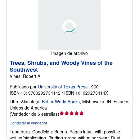
Imagen de archivo
Trees, Shrubs, and Woody Vines of the
Southwest
Vines, Robert A.
Publicado por
University of Texas Press
1960
ISBN 13: 9780292734142 / ISBN 10: 029273414X
Librer&iacute;a:
Better World Books
,
Mishawaka, IN, Estados
Unidos de America
Calificación
(
Vendedor de 5 estrellas
)
del
Contactar al vendedor
vendedor:
Tapa dura.
Condición: Bueno.
Pages intact with possible
5
writing/highlighting. Binding strong with minor wear. Dust
de