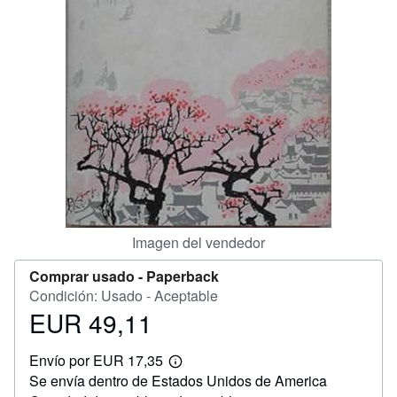
CERRAR
Imagen del vendedor
Comprar usado -
Paperback
Condición: Usado - Aceptable
EUR 49,11
Precio
EUR
Envío por EUR 17,35
49,11
Más
Se envía dentro de Estados Unidos de America
información
sobre