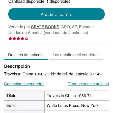
Cantidad disponible: 1 disponibles
las
tarifas
de
Añadir al carrito
envío
Vendido por
SEATE BOOKS
,
APO, AP, Estados
Calificación
Unidos de America
(vendedor de 4 estrellas)
del
vendedor:
4
Detalles del artículo
Los detalles del vendedor
de
5
Descripción
estrellas
Travels in China 1966-71.
N° de ref. del artículo N1149
Contactar al vendedor
Denunciar este artículo
Título
Travels in China 1966-71
Editor
White Lotus Press, New York