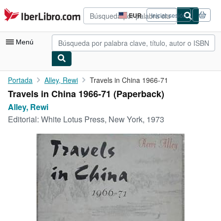
Pasar al contenido principal
IberLibro.com
EUR
Iniciar sesión
Preferencias
de
compra
Menú
del
sitio.
Mi cuenta
Portada
Alley, Rewi
Travels in China 1966-71
Travels in China 1966-71 (Paperback)
Consultar mis pedidos
Alley, Rewi
Búsqueda avanzada
Editorial:
White Lotus Press, New York, 1973
Colecciones
Libros antiguos
Arte y coleccionismo
Vendedores
Comenzar a vender
Ayuda